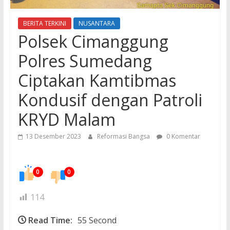
BERITA TERKINI
NUSANTARA
Polsek Cimanggung
Polres Sumedang
Ciptakan Kamtibmas
Kondusif dengan Patroli
KRYD Malam
13 Desember 2023
Reformasi Bangsa
0 Komentar
0
0
114
Read Time:
55 Second