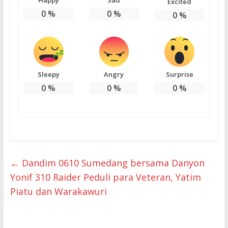
Happy
Sad
Excited
0
%
0
%
0
%
Sleepy
Angry
Surprise
0
%
0
%
0
%
←
Dandim 0610 Sumedang bersama Danyon
Yonif 310 Raider Peduli para Veteran, Yatim
Piatu dan Warakawuri