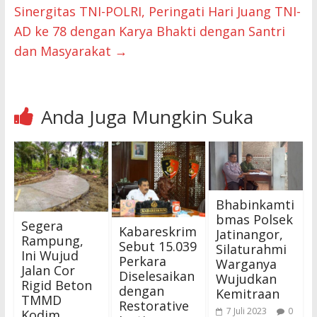
Sinergitas TNI-POLRI, Peringati Hari Juang TNI-
AD ke 78 dengan Karya Bhakti dengan Santri
dan Masyarakat
→
Anda Juga Mungkin Suka
Bhabinkamti
bmas Polsek
Segera
Kabareskrim
Jatinangor,
Rampung,
Sebut 15.039
Silaturahmi
Ini Wujud
Perkara
Warganya
Jalan Cor
Diselesaikan
Wujudkan
Rigid Beton
dengan
Kemitraan
TMMD
Restorative
7 Juli 2023
0
Kodim