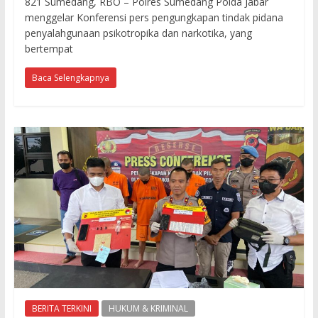
821 Sumedang, RBO – Polres Sumedang Polda Jabar
menggelar Konferensi pers pengungkapan tindak pidana
penyalahgunaan psikotropika dan narkotika, yang
bertempat
Baca Selengkapnya
BERITA TERKINI
HUKUM & KRIMINAL