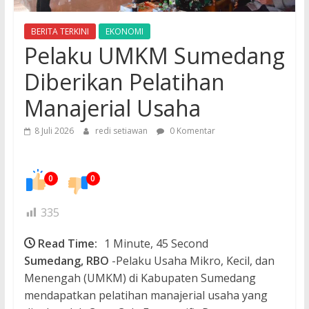
BERITA TERKINI
EKONOMI
Pelaku UMKM Sumedang
Diberikan Pelatihan
Manajerial Usaha
8 Juli 2026
redi setiawan
0 Komentar
0
0
335
Read Time:
1 Minute, 45 Second
Sumedang,
RBO
-Pelaku Usaha Mikro, Kecil, dan
Menengah (UMKM) di Kabupaten Sumedang
mendapatkan pelatihan manajerial usaha yang