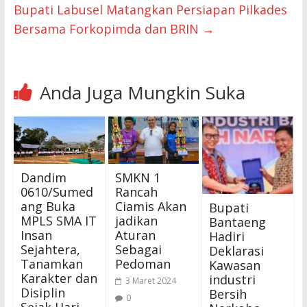
Bupati Labusel Matangkan Persiapan Pilkades
Bersama Forkopimda dan BRIN
→
Anda Juga Mungkin Suka
Dandim
SMKN 1
0610/Sumed
Rancah
ang Buka
Ciamis Akan
Bupati
MPLS SMA IT
jadikan
Bantaeng
Insan
Aturan
Hadiri
Sejahtera,
Sebagai
Deklarasi
Tanamkan
Pedoman
Kawasan
Karakter dan
industri
3 Maret 2024
Disiplin
Bersih
0