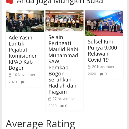
Anda Juga Mungkin Suka
Selain
Ade Yasin
Sulsel Kini
Peringati
Lantik
Punya 9.000
Maulid Nabi
Pejabat
Relawan
Muhammad
Komisioner
Covid 19
SAW,
KPAD Kab
Pemkab
20 November
Bogor
Bogor
2020
0
10 November
Serahkan
2020
0
Hadiah dan
Piagam
27 November
2020
0
Average Rating