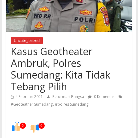
Uncategorized
Kasus Geotheater
Ambruk, Polres
Sumedang: Kita Tidak
Tebang Pilih
4 Februari 2021
Reformasi Bangsa
0 Komentar
,
#Geoteather Sumedang
#polres Sumedang
0
0