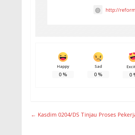
http://refor
Happy
Sad
Exci
0
%
0
%
0
←
Kasdim 0204/DS Tinjau Proses Pekerj