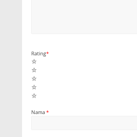
Rating
*
5
4
3
2
1
Nama
*