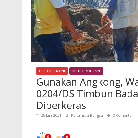
BERITA TERKINI
METROPOLITAN
Gunakan Angkong, Wa
0204/DS Timbun Bada
Diperkeras
26 Juni 2021
Reformasi Bangsa
0 Komentar
0
0