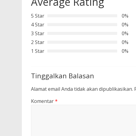
Average Rating
5 Star
0%
4 Star
0%
3 Star
0%
2 Star
0%
1 Star
0%
Tinggalkan Balasan
Alamat email Anda tidak akan dipublikasikan.
Komentar
*