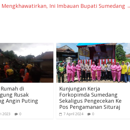
19 Mengkhawatirkan, Ini Imbauan Bupati Sumedang
 Rumah di
Kunjungan Kerja
gung Rusak
Forkopimda Sumedang
ng Angin Puting
Sekaligus Pengecekan Ke
Pos Pengamanan Situraj
ri 2023
0
7 April 2024
0