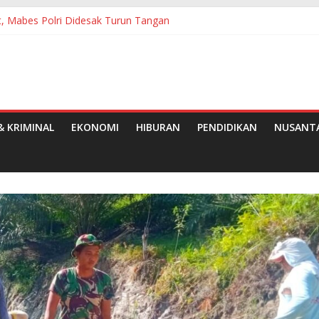
, Mabes Polri Didesak Turun Tangan
ampangan Minta Bupati OKI Sidak
Kelurahan Pasirkareumbi Inovasi HARLI NAPAK
antuan Pangan Tahap II Bulan Juli, Agustus dan September 2026
sa di Kantor Pemda dan DPRD Subang, Tuntut Regulasi Berpihak pad
 KRIMINAL
EKONOMI
HIBURAN
PENDIDIKAN
NUSANT