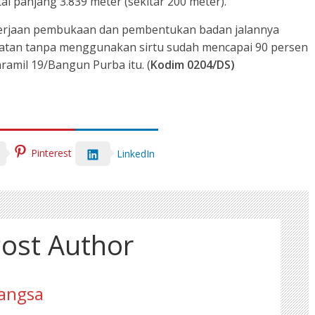
l panjang 3.839 meter (sekitar 200 meter).
pekerjaan pembukaan dan pembentukan badan jalannya
atan tanpa menggunakan sirtu sudah mencapai 90 persen
ramil 19/Bangun Purba itu. (
Kodim 0204/DS)
Pinterest
LinkedIn
ost Author
angsa