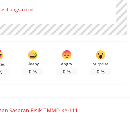
masibangsa.co.id
Sleepy
Angry
Surprise
ted
0
%
0
%
0
%
%
aan Sasaran Fisik TMMD Ke-111