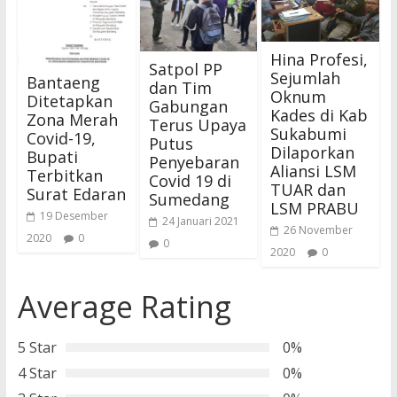
Hina Profesi,
Satpol PP
Sejumlah
Bantaeng
dan Tim
Oknum
Ditetapkan
Gabungan
Kades di Kab
Zona Merah
Terus Upaya
Sukabumi
Covid-19,
Putus
Dilaporkan
Bupati
Penyebaran
Aliansi LSM
Terbitkan
Covid 19 di
TUAR dan
Surat Edaran
Sumedang
LSM PRABU
19 Desember
24 Januari 2021
26 November
2020
0
0
2020
0
Average Rating
5 Star
0%
4 Star
0%