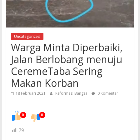
Uncategorized
Warga Minta Diperbaiki,
Jalan Berlobang menuju
CeremeTaba Sering
Makan Korban
18 Februari 2021
Reformasi Bangsa
0 Komentar
0
0
79