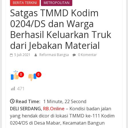
BERITA TERKINI
METROPOLITAN
Satgas TMMD Kodim
0204/DS dan Warga
Berhasil Keluarkan Truk
dari Jebakan Material
5 Juli 2021
Reformasi Bangsa
0 Komentar
0
0
471
Read Time:
1 Minute, 22 Second
DELI SERDANG,
RB.Online
– Kondisi badan jalan
yang hendak dicor di lokasi TMMD ke-111 Kodim
0204/DS di Desa Mabar, Kecamatan Bangun