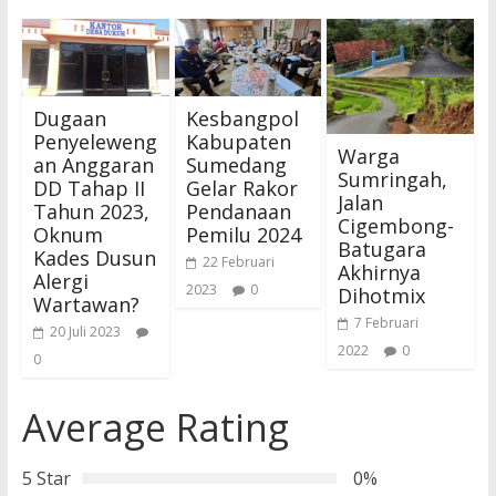
Dugaan
Kesbangpol
Penyeleweng
Kabupaten
Warga
an Anggaran
Sumedang
Sumringah,
DD Tahap II
Gelar Rakor
Jalan
Tahun 2023,
Pendanaan
Cigembong-
Oknum
Pemilu 2024
Batugara
Kades Dusun
22 Februari
Akhirnya
Alergi
2023
0
Dihotmix
Wartawan?
7 Februari
20 Juli 2023
2022
0
0
Average Rating
5 Star
0%