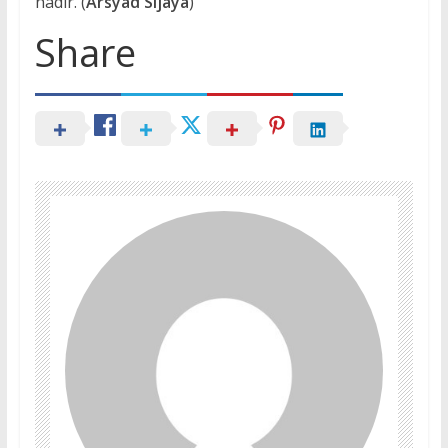
hadir. (
Arsyad Sijaya
)
Share