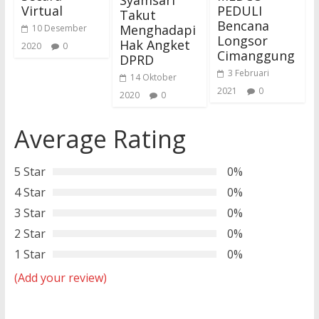
Syamsari
Virtual
PEDULI
Takut
Bencana
Menghadapi
10 Desember
Longsor
Hak Angket
2020
0
Cimanggung
DPRD
3 Februari
14 Oktober
2021
0
2020
0
Average Rating
5 Star
0%
4 Star
0%
3 Star
0%
2 Star
0%
1 Star
0%
(Add your review)