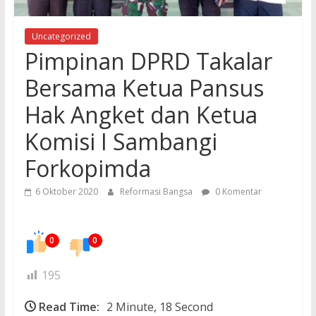
Uncategorized
Pimpinan DPRD Takalar
Bersama Ketua Pansus
Hak Angket dan Ketua
Komisi I Sambangi
Forkopimda
6 Oktober 2020
Reformasi Bangsa
0 Komentar
0
0
195
Read Time:
2 Minute, 18 Second