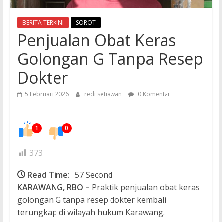
BERITA TERKINI
SOROT
Penjualan Obat Keras
Golongan G Tanpa Resep
Dokter
5 Februari 2026
redi setiawan
0 Komentar
1
0
373
Read Time:
57 Second
KARAWANG, RBO –
Praktik penjualan obat keras
golongan G tanpa resep dokter kembali
terungkap di wilayah hukum Karawang.