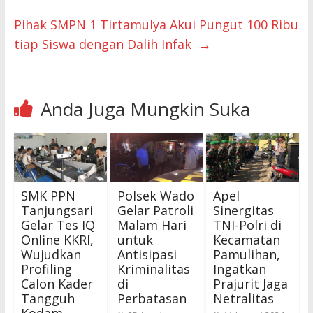
Pihak SMPN 1 Tirtamulya Akui Pungut 100 Ribu
tiap Siswa dengan Dalih Infak ‎
→
Anda Juga Mungkin Suka
SMK PPN
Polsek Wado
Apel
Tanjungsari
Gelar Patroli
Sinergitas
Gelar Tes IQ
Malam Hari
TNI-Polri di
Online KKRI,
untuk
Kecamatan
Wujudkan
Antisipasi
Pamulihan,
Profiling
Kriminalitas
Ingatkan
Calon Kader
di
Prajurit Jaga
Tangguh
Perbatasan
Netralitas