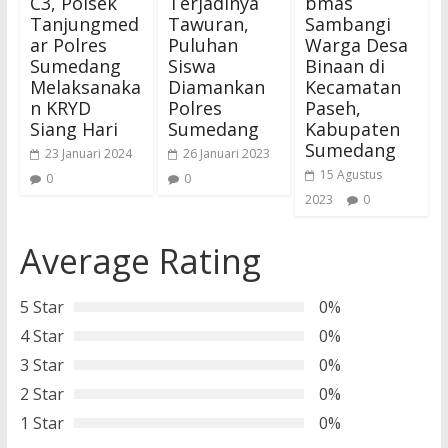
C3, Polsek
Terjadinya
bmas
Tanjungmed
Tawuran,
Sambangi
ar Polres
Puluhan
Warga Desa
Sumedang
Siswa
Binaan di
Melaksanaka
Diamankan
Kecamatan
n KRYD
Polres
Paseh,
Siang Hari
Sumedang
Kabupaten
Sumedang
23 Januari 2024
26 Januari 2023
15 Agustus
0
0
2023
0
Average Rating
5 Star
0%
4 Star
0%
3 Star
0%
2 Star
0%
1 Star
0%