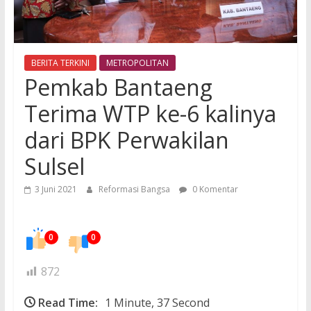
BERITA TERKINI
METROPOLITAN
Pemkab Bantaeng
Terima WTP ke-6 kalinya
dari BPK Perwakilan
Sulsel
3 Juni 2021
Reformasi Bangsa
0 Komentar
0
0
872
Read Time:
1 Minute, 37 Second