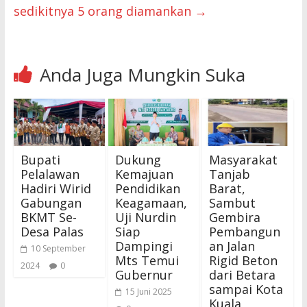
sedikitnya 5 orang diamankan
→
Anda Juga Mungkin Suka
Bupati
Dukung
Masyarakat
Pelalawan
Kemajuan
Tanjab
Hadiri Wirid
Pendidikan
Barat,
Gabungan
Keagamaan,
Sambut
BKMT Se-
Uji Nurdin
Gembira
Desa Palas
Siap
Pembangun
Dampingi
an Jalan
10 September
Mts Temui
Rigid Beton
2024
0
Gubernur
dari Betara
sampai Kota
15 Juni 2025
Kuala