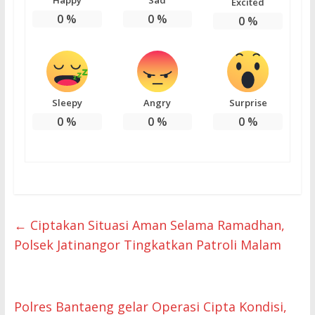
Happy
Sad
Excited
0
%
0
%
0
%
Sleepy
Angry
Surprise
0
%
0
%
0
%
←
Ciptakan Situasi Aman Selama Ramadhan,
Polsek Jatinangor Tingkatkan Patroli Malam
Polres Bantaeng gelar Operasi Cipta Kondisi,