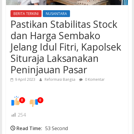
BERITA TERKINI
NUSANTARA
Pastikan Stabilitas Stock
dan Harga Sembako
Jelang Idul Fitri, Kapolsek
Situraja Laksanakan
Peninjauan Pasar
9 April 2023
Reformasi Bangsa
0 Komentar
0
0
254
Read Time:
53 Second