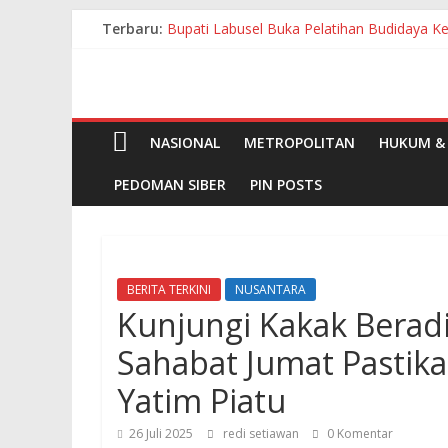
Skip
Terbaru:
Bupati Labusel Buka Pelatihan Budidaya 
to
72 Pekan Menjaga Kebersihan, Jumat Bers
content
Bupati Zukri Hadiri HUT Puskesmas Kerum
Pimpin Apel dan Gotong Royong Serentak 
Bupati Labusel Hadiri Penutupan PRSU K
NASIONAL
METROPOLITAN
HUKUM & 
PEDOMAN SIBER
PIN POSTS
BERITA TERKINI
NUSANTARA
Kunjungi Kakak Beradi
Sahabat Jumat Pasti
Yatim Piatu
26 Juli 2025
redi setiawan
0 Komentar