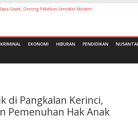
Kelapa Sawit, Dorong Pekebun Semakin Modern
ih Jadi Gerakan Nyata Wujudkan Jeneponto Bahagia
utan Ke-25
Pramuka, Bupati Tanjab Barat Ajak Generasi Muda Wujudkan Dasa 
e-50 Tahun 2026 di Medan
KRIMINAL
EKONOMI
HIBURAN
PENDIDIKAN
NUSANTA
k di Pangkalan Kerinci,
kan Pemenuhan Hak Anak