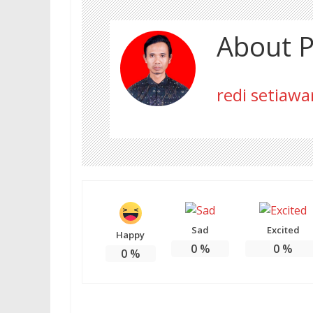
About P
redi setiawa
Sad
Excited
Happy
0
%
0
%
0
%