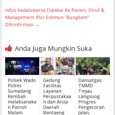
Infus Kadaluwarsa Dipakai Ke Pasien, Dirut &
Management RSU Eshmun “Bungkam”
Dikonfirmasi
→
Anda Juga Mungkin Suka
Polsek Wado
Gedung
Dansatgas
Polres
Fasilitas
TMMD
Sumedang
Layanan
Tinjau
Kembali
Perpustakaa
Langsung
melaksanaka
n dan Arsip
Progres
n Patroli
Daerah
Pengecoran
Malam
Bantaeng
Jalan,