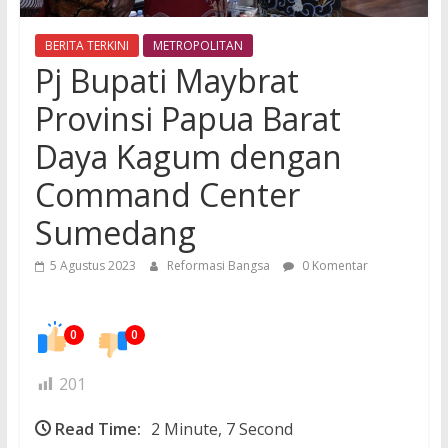
BERITA TERKINI
METROPOLITAN
Pj Bupati Maybrat
Provinsi Papua Barat
Daya Kagum dengan
Command Center
Sumedang
5 Agustus 2023
Reformasi Bangsa
0 Komentar
0
0
201
Read Time:
2 Minute, 7 Second