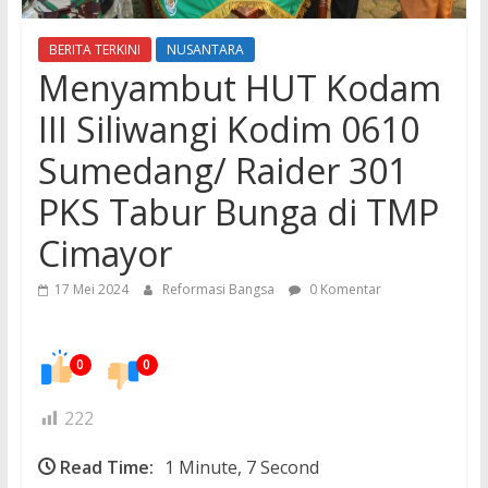
BERITA TERKINI
NUSANTARA
Menyambut HUT Kodam
III Siliwangi Kodim 0610
Sumedang/ Raider 301
PKS Tabur Bunga di TMP
Cimayor
17 Mei 2024
Reformasi Bangsa
0 Komentar
0
0
222
Read Time:
1 Minute, 7 Second