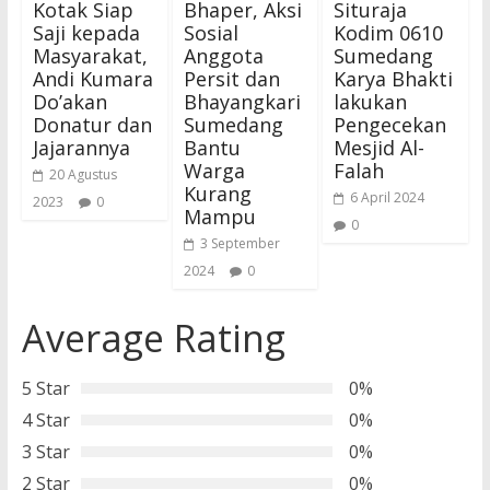
Kotak Siap
Bhaper, Aksi
Situraja
Saji kepada
Sosial
Kodim 0610
Masyarakat,
Anggota
Sumedang
Andi Kumara
Persit dan
Karya Bhakti
Do’akan
Bhayangkari
lakukan
Donatur dan
Sumedang
Pengecekan
Jajarannya
Bantu
Mesjid Al-
Warga
Falah
20 Agustus
Kurang
6 April 2024
2023
0
Mampu
0
3 September
2024
0
Average Rating
5 Star
0%
4 Star
0%
3 Star
0%
2 Star
0%