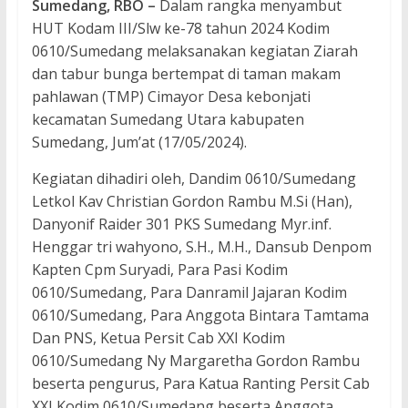
Sumedang, RBO –
Dalam rangka menyambut
HUT Kodam III/Slw ke-78 tahun 2024 Kodim
0610/Sumedang melaksanakan kegiatan Ziarah
dan tabur bunga bertempat di taman makam
pahlawan (TMP) Cimayor Desa kebonjati
kecamatan Sumedang Utara kabupaten
Sumedang, Jum’at (17/05/2024).
Kegiatan dihadiri oleh, Dandim 0610/Sumedang
Letkol Kav Christian Gordon Rambu M.Si (Han),
Danyonif Raider 301 PKS Sumedang Myr.inf.
Henggar tri wahyono, S.H., M.H., Dansub Denpom
Kapten Cpm Suryadi, Para Pasi Kodim
0610/Sumedang, Para Danramil Jajaran Kodim
0610/Sumedang, Para Anggota Bintara Tamtama
Dan PNS, Ketua Persit Cab XXI Kodim
0610/Sumedang Ny Margaretha Gordon Rambu
beserta pengurus, Para Katua Ranting Persit Cab
XXI Kodim 0610/Sumedang beserta Anggota,