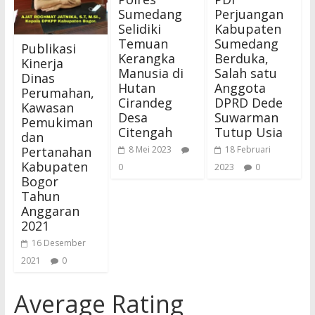
Sumedang
Perjuangan
Selidiki
Kabupaten
Temuan
Sumedang
Publikasi
Kerangka
Berduka,
Kinerja
Manusia di
Salah satu
Dinas
Hutan
Anggota
Perumahan,
Cirandeg
DPRD Dede
Kawasan
Desa
Suwarman
Pemukiman
Citengah
Tutup Usia
dan
Pertanahan
8 Mei 2023
18 Februari
Kabupaten
0
2023
0
Bogor
Tahun
Anggaran
2021
16 Desember
2021
0
Average Rating