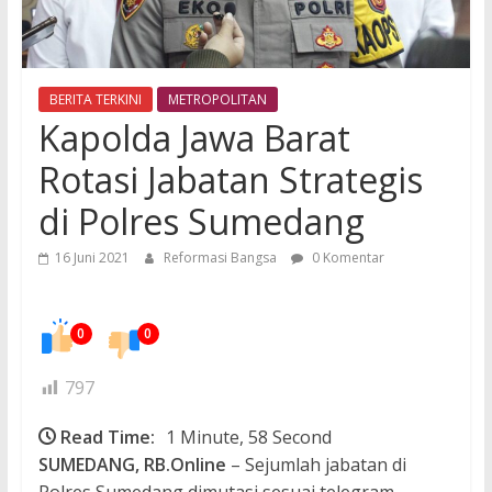
BERITA TERKINI
METROPOLITAN
Kapolda Jawa Barat
Rotasi Jabatan Strategis
di Polres Sumedang
16 Juni 2021
Reformasi Bangsa
0 Komentar
0
0
797
Read Time:
1 Minute, 58 Second
SUMEDANG, RB.Online
– Sejumlah jabatan di