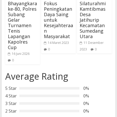
Bhayangkara
Fokus
Silaturahmi
ke-80, Polres
Peningkatan
Kamtibmas
Subang
Daya Saing
Desa
Gelar
untuk
Jatihurip
Turnamen
Kesejahteraa
Kecamatan
Tenis
n
Sumedang
Lapangan
Masyarakat
Utara
Kapolres
14 Maret 2023
11 Desember
Cup
0
2023
0
16 Juni 2026
0
Average Rating
5 Star
0%
4 Star
0%
3 Star
0%
2 Star
0%