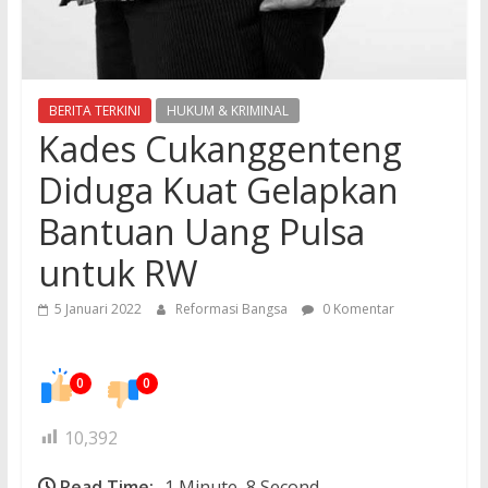
BERITA TERKINI
HUKUM & KRIMINAL
Kades Cukanggenteng
Diduga Kuat Gelapkan
Bantuan Uang Pulsa
untuk RW
5 Januari 2022
Reformasi Bangsa
0 Komentar
0
0
10,392
Read Time:
1 Minute, 8 Second