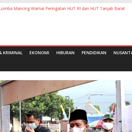
Lomba Mancing Warnai Peringatan HUT RI dan HUT Tanjab Barat
raf RI Jajaki Penguatan Ekonomi Kreatif Berbasis Budaya di Sumedan
asi Dana BOS di SMPN 2 Kutawaluya Jadi Tanda Tanya Besar
Ketenagakerjaan Pematangsiantar
paten Pelalawan Tahun 2026
 KRIMINAL
EKONOMI
HIBURAN
PENDIDIKAN
NUSANT