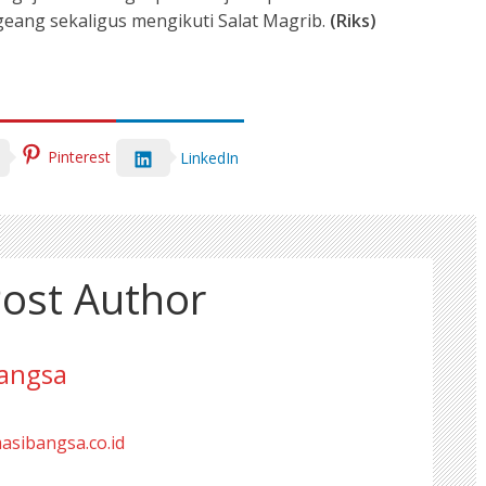
ang sekaligus mengikuti Salat Magrib.
(Riks)
Pinterest
LinkedIn
ost Author
angsa
masibangsa.co.id