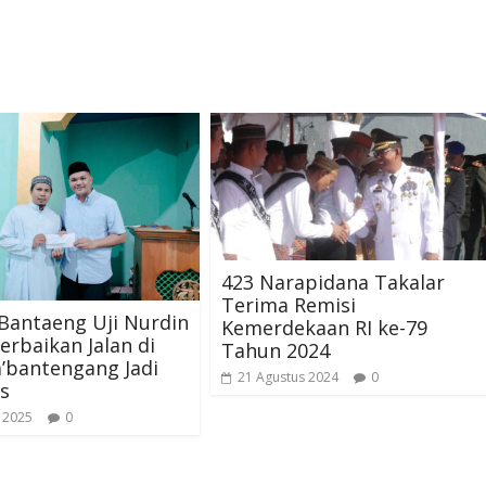
423 Narapidana Takalar
Terima Remisi
Bantaeng Uji Nurdin
Kemerdekaan RI ke-79
erbaikan Jalan di
Tahun 2024
’bantengang Jadi
21 Agustus 2024
0
as
 2025
0