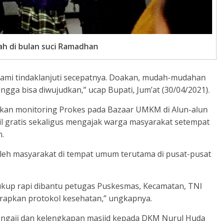
ah di bulan suci Ramadhan
n kami tindaklanjuti secepatnya. Doakan, mudah-mudahan
gga bisa diwujudkan,” ucap Bupati, Jum’at (30/04/2021).
kan monitoring Prokes pada Bazaar UMKM di Alun-alun
l gratis sekaligus mengajak warga masyarakat setempat
.
oleh masyarakat di tempat umum terutama di pusat-pusat
h cukup rapi dibantu petugas Puskesmas, Kecamatan, TNI
rapkan protokol kesehatan,” ungkapnya.
ngaji dan kelengkapan masjid kepada DKM Nurul Huda