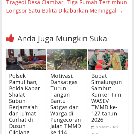
Tragedi Desa Ciambar, Tiga Rumah Tertimbun
Longsor Satu Balita Dikabarkan Meninggal
→
Anda Juga Mungkin Suka
Polsek
Motivasi,
Bupati
Pamulihan,
Dansatgas
Simalungun
Polda Kabar
Turun
Sambut
Shalat
Tangan
Kunker Tim
Subuh
Bantu
WASEV
Berjama’ah
Satgas dan
TMMD ke-
dan Ju’mat
Warga di
127 tahun
Curhat di
Pengecoran
2026
Dusun
Jalan TMMD
8 Maret 2026
Cijolang
ke 114