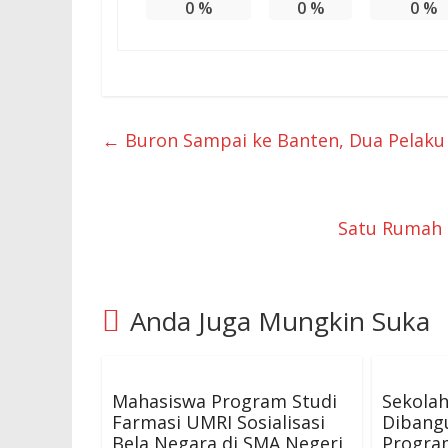
0
%
0
%
0
%
←
Buron Sampai ke Banten, Dua Pelaku 
Satu Rumah d
Anda Juga Mungkin Suka
Mahasiswa Program Studi
Sekolah
Farmasi UMRI Sosialisasi
Dibang
Bela Negara di SMA Negeri
Program