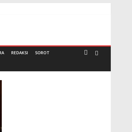
rima Undangan Rapat
 Negeri Pembina
RA
REDAKSI
SOROT