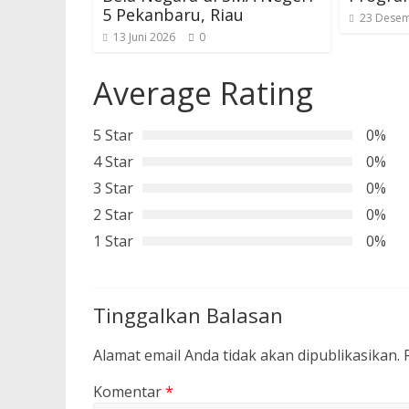
5 Pekanbaru, Riau
23 Desem
13 Juni 2026
0
Average Rating
5 Star
0%
4 Star
0%
3 Star
0%
2 Star
0%
1 Star
0%
Tinggalkan Balasan
Alamat email Anda tidak akan dipublikasikan.
Komentar
*