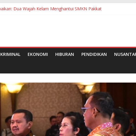
erabaikan: Dua Wajah Kelam Menghantui SMKN Pakkat
an di Betara Jadi Sorotan, APH dan Pertamina Diminta Bertindak
da Bupati Jadi Sorotan, Sejumlah Kepala OPD Mengaku Belum Mene
gan Pemkab Simalungun Berhasil Evakuasi 6 Warga
an Wajib Belajar 13 Tahun: Bunda PAUD Simalungun Resmikan 2 TK
KRIMINAL
EKONOMI
HIBURAN
PENDIDIKAN
NUSANTA