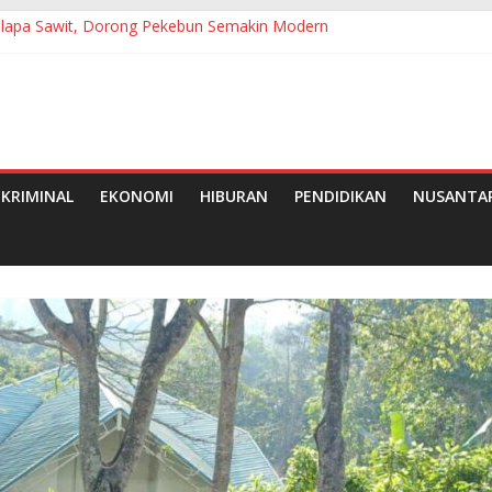
Kelapa Sawit, Dorong Pekebun Semakin Modern
ih Jadi Gerakan Nyata Wujudkan Jeneponto Bahagia
utan Ke-25
Pramuka, Bupati Tanjab Barat Ajak Generasi Muda Wujudkan Dasa 
e-50 Tahun 2026 di Medan
KRIMINAL
EKONOMI
HIBURAN
PENDIDIKAN
NUSANTA