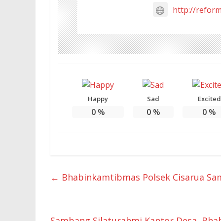
http://refor
Happy
Sad
Excited
0
%
0
%
0
%
←
Bhabinkamtibmas Polsek Cisarua Sam
Sambang Silaturahmi Kantor Desa, Bha