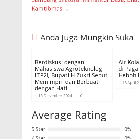
Kamtibmas
→
Anda Juga Mungkin Suka
Berdiskusi dengan
Air Ko
Mahasiswa Agroteknologi
di Paga
ITP2I, Bupati H Zukri Sebut
Heboh 
Memimpin dan Berbuat
18 April 
dengan Hati
13 Desember 2024
0
Average Rating
5 Star
0%
4 Star
0%