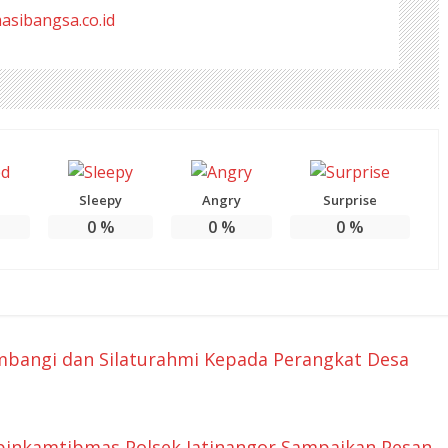
masibangsa.co.id
Sleepy
Angry
Surprise
0
%
0
%
0
%
bangi dan Silaturahmi Kepada Perangkat Desa
binkamtibmas Polsek Jatinangor Sampaikan Pesan