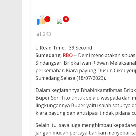
0
0
243
Read Time:
39 Second
Sumedang,
RBO
– Demi menciptakan situas
Sindangsari Bripka Iwan Ridwan Melaksana
perkemahan Kiara payung Dusun Cikeuyeup 
Sumedang.Selasa (18/07/2023).
Dalam kegiatannya Bhabinkamtibmas Brip
Buper Sdr. Tito untuk selalu waspada dan 
lingkungannya Buper yaitu salah satunya 
kiara payung dan antisipasi tindak pidana 
Selain itu, saya juga menghimbau kepada w
jangan mudah percaya bahkan menyebarkan