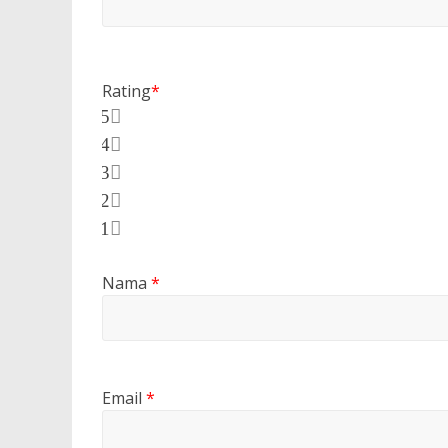
Rating
*
5
4
3
2
1
Nama
*
Email
*