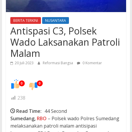
BERITA TERKINI
NUSANTARA
Antispasi C3, Polsek
Wado Laksanakan Patroli
Malam
20 Juli 2023
Reformasi Bangsa
0 Komentar
0
0
238
Read Time:
44 Second
Sumedang,
RBO
– Polsek wado Polres Sumedang
melaksanakan patroli malam antisipasi