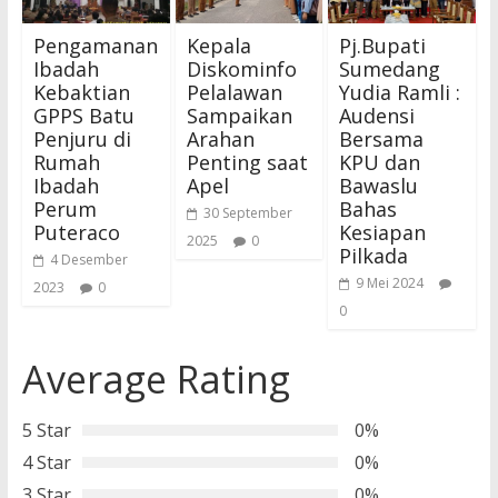
Pengamanan
Kepala
Pj.Bupati
Ibadah
Diskominfo
Sumedang
Kebaktian
Pelalawan
Yudia Ramli :
GPPS Batu
Sampaikan
Audensi
Penjuru di
Arahan
Bersama
Rumah
Penting saat
KPU dan
Ibadah
Apel
Bawaslu
Perum
Bahas
30 September
Puteraco
Kesiapan
2025
0
Pilkada
4 Desember
9 Mei 2024
2023
0
0
Average Rating
5 Star
0%
4 Star
0%
3 Star
0%