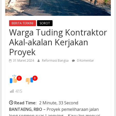
BERITA TERKINI
SOROT
Warga Tuding Kontraktor
Akal-akalan Kerjakan
Proyek
31 Maret 2024
Reformasi Bangsa
0 Komentar
0
0
415
Read Time:
2 Minute, 33 Second
BANTAENG, RBO –
Proyek pemeliharaan jalan
long segmen ruas Lannying – Kayu loe menuai