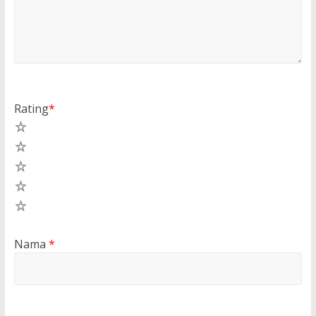
Rating
*
5
4
3
2
1
Nama
*