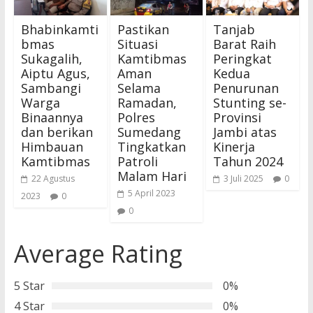
Bhabinkamti
Pastikan
Tanjab
bmas
Situasi
Barat Raih
Sukagalih,
Kamtibmas
Peringkat
Aiptu Agus,
Aman
Kedua
Sambangi
Selama
Penurunan
Warga
Ramadan,
Stunting se-
Binaannya
Polres
Provinsi
dan berikan
Sumedang
Jambi atas
Himbauan
Tingkatkan
Kinerja
Kamtibmas
Patroli
Tahun 2024
Malam Hari
22 Agustus
3 Juli 2025
0
5 April 2023
2023
0
0
Average Rating
5 Star
0%
4 Star
0%