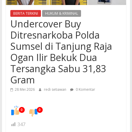
BERITA TERKINI
HUKUM & KRIMINAL
Undercover Buy
Ditresnarkoba Polda
Sumsel di Tanjung Raja
Ogan Ilir Bekuk Dua
Tersangka Sabu 31,83
Gram
28 Mei 2026
redi setiawan
0 Komentar
0
0
347