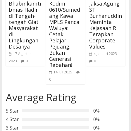
Bhabinkamti
Kodim
Jaksa Agung
bmas Hadir
0610/Sumed
ST
di Tengah-
ang Kawal
Burhanuddin
tengah Giat
MPLS Panca
Meminta
Masyarakat
Waluya:
Kejasaan RI
di
Cetak
Terapkan
Lingkungan
Pelajar
Corporate
Desanya
Pejuang,
Values
Bukan
17 Agustus
4 Januari 2023
Generasi
2023
0
0
Rebahan!
14 Juli 2025
0
Average Rating
5 Star
0%
4 Star
0%
3 Star
0%