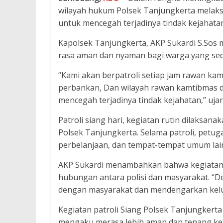
wilayah hukum Polsek Tanjungkerta melaksan
untuk mencegah terjadinya tindak kejahatan 
Kapolsek Tanjungkerta, AKP Sukardi S.Sos 
rasa aman dan nyaman bagi warga yang sed
“Kami akan berpatroli setiap jam rawan ka
perbankan, Dan wilayah rawan kamtibmas de
mencegah terjadinya tindak kejahatan,” ujar
Patroli siang hari, kegiatan rutin dilaksa
Polsek Tanjungkerta. Selama patroli, petug
perbelanjaan, dan tempat-tempat umum lai
AKP Sukardi menambahkan bahwa kegiatan p
hubungan antara polisi dan masyarakat. “Den
dengan masyarakat dan mendengarkan keluh
Kegiatan patroli Siang Polsek Tanjungkerta
mengaku merasa lebih aman dan tenang keti