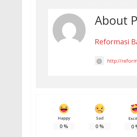
About P
Reformasi B
http://refor
Happy
Sad
Exci
0
%
0
%
0