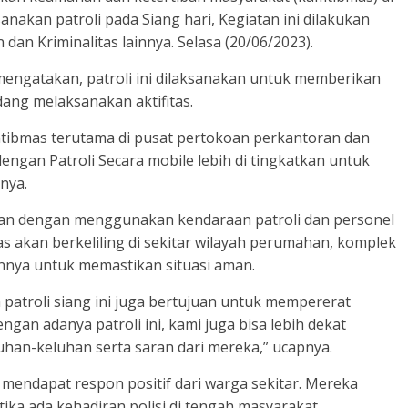
akan patroli pada Siang hari, Kegiatan ini dilakukan
dan Kriminalitas lainnya. Selasa (20/06/2023).
mengatakan, patroli ini dilaksanakan untuk memberikan
ang melaksanakan aktifitas.
mtibmas terutama di pusat pertokoan perkantoran dan
ngan Patroli Secara mobile lebih di tingkatkan untuk
nya.
nakan dengan menggunakan kendaraan patroli dan personel
as akan berkeliling di sekitar wilayah perumahan, komplek
nnya untuk memastikan situasi aman.
atroli siang ini juga bertujuan untuk mempererat
gan adanya patroli ini, kami juga bisa lebih dekat
an-keluhan serta saran dari mereka,” ucapnya.
 mendapat respon positif dari warga sekitar. Mereka
ka ada kehadiran polisi di tengah masyarakat.