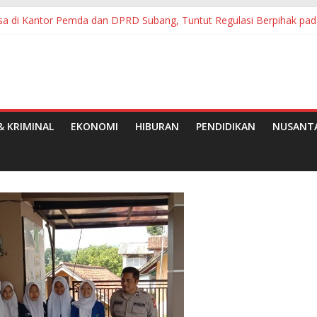
sa di Kantor Pemda dan DPRD Subang, Tuntut Regulasi Berpihak pad
pkan Kembali Permainan Tradisional di Kuala Tungkal
ampangan Minta Bupati OKI Sidak
Kelurahan Pasirkareumbi Inovasi HARLI NAPAK
antuan Pangan Tahap II Bulan Juli, Agustus dan September 2026
 KRIMINAL
EKONOMI
HIBURAN
PENDIDIKAN
NUSANT