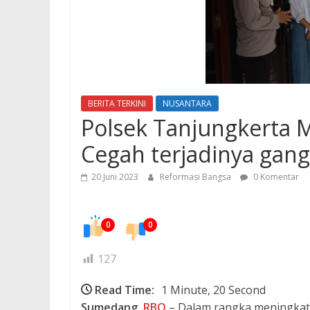
BERITA TERKINI
NUSANTARA
Polsek Tanjungkerta M
Cegah terjadinya ga
20 Juni 2023
Reformasi Bangsa
0 Komentar
0
0
127
Read Time:
1 Minute, 20 Second
Sumedang,
RBO
– Dalam rangka meningkatk