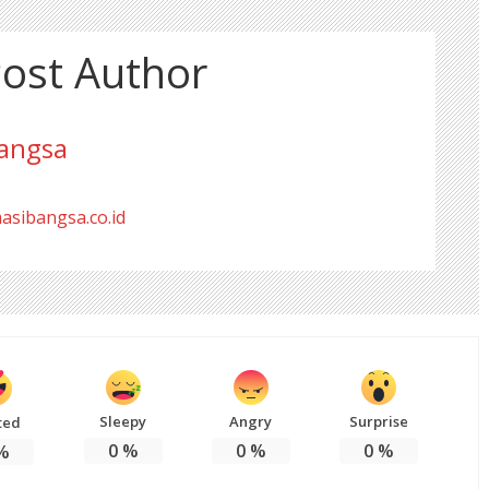
ost Author
angsa
masibangsa.co.id
Sleepy
Angry
Surprise
ted
0
%
0
%
0
%
%