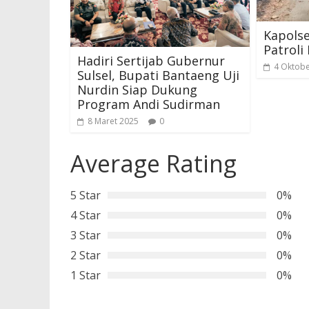
Kapolse
Patroli
Hadiri Sertijab Gubernur
4 Oktobe
Sulsel, Bupati Bantaeng Uji
Nurdin Siap Dukung
Program Andi Sudirman
8 Maret 2025
0
Average Rating
5 Star
0%
4 Star
0%
3 Star
0%
2 Star
0%
1 Star
0%