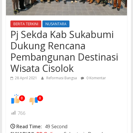
BERITA TERKINI
NUSANTARA
Pj Sekda Kab Sukabumi
Dukung Rencana
Pembangunan Destinasi
Wisata Cisolok
28 April 2021
Reformasi Bangsa
0 Komentar
0
0
766
Read Time:
49 Second