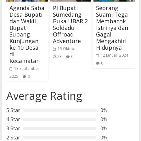
Agenda Saba
PJ Bupati
Seorang
Desa Bupati
Sumedang
Suami Tega
dan Wakil
Buka UBAR 2
Membacok
Bupati
Soldadu
Istrinya dan
Subang
Offroad
Gagal
Kunjungan
Adventure
Mengakhiri
ke 10 Desa
Hidupnya
15 Oktober
di
12 Januari 2024
2023
0
Kecamatan
0
13 September
2025
0
Average Rating
5 Star
0%
4 Star
0%
3 Star
0%
2 Star
0%