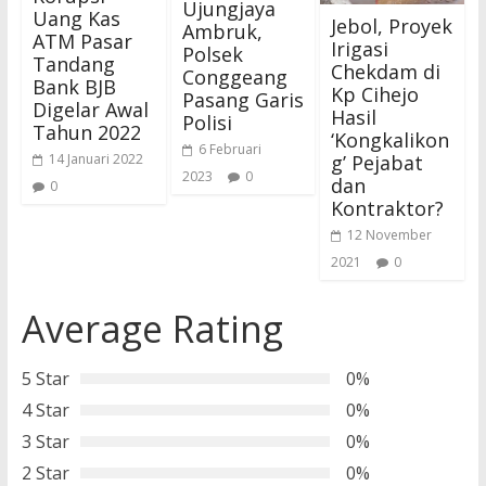
Ujungjaya
Uang Kas
Jebol, Proyek
Ambruk,
ATM Pasar
Irigasi
Polsek
Tandang
Chekdam di
Conggeang
Bank BJB
Kp Cihejo
Pasang Garis
Digelar Awal
Hasil
Polisi
Tahun 2022
‘Kongkalikon
6 Februari
g’ Pejabat
14 Januari 2022
2023
0
dan
0
Kontraktor?
12 November
2021
0
Average Rating
5 Star
0%
4 Star
0%
3 Star
0%
2 Star
0%