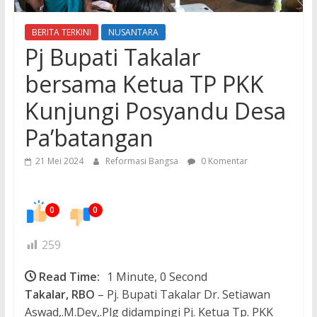
BERITA TERKINI
NUSANTARA
Pj Bupati Takalar
bersama Ketua TP PKK
Kunjungi Posyandu Desa
Pa’batangan
21 Mei 2024
Reformasi Bangsa
0 Komentar
0
0
259
Read Time:
1 Minute, 0 Second
Takalar, RBO
– Pj. Bupati Takalar Dr. Setiawan
Aswad,.M.Dev,.Plg didampingi Pj. Ketua Tp. PKK