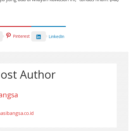
Pinterest
LinkedIn
ost Author
angsa
masibangsa.co.id