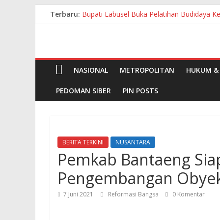
Skip
Terbaru:
Bupati Labusel Buka Pelatihan Budidaya 
to
72 Pekan Menjaga Kebersihan, Jumat Bers
content
Bupati Zukri Hadiri HUT Puskesmas Kerum
Pimpin Apel dan Gotong Royong Serentak 
Bupati Labusel Hadiri Penutupan PRSU K
NASIONAL
METROPOLITAN
HUKUM & 
PEDOMAN SIBER
PIN POSTS
BERITA TERKINI
NUSANTARA
Pemkab Bantaeng Sia
Pengembangan Obyek W
7 Juni 2021
Reformasi Bangsa
0 Komentar