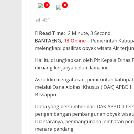
0
0
431
Read Time:
2 Minute, 3 Second
BANTAENG,
RB.Online
– Pemerintah Kabupa
melengkapi pasilitas obyek wisata Air terju
Hal itu di ungkapkan oleh Plt Kepala Dinas
diruang kerjanya belum lama ini.
Asruddin mengatakan, pemerintah kabupat
melalui Dana Alokasi Khusus ( DAK) APBD I
Bissappu.
Dana yang bersumber dari DAK APBD II ter
pengembangan pembangunan obyek wisata Ai
Diantaranya, pembangunana Jembatan peng
menara pandang.