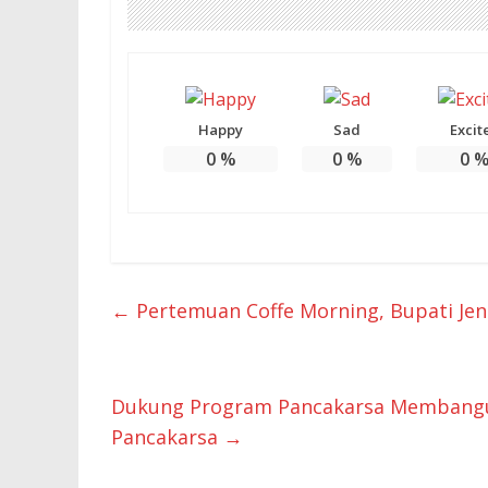
Happy
Sad
Excit
0
%
0
%
0
←
Pertemuan Coffe Morning, Bupati Je
Dukung Program Pancakarsa Membangun
Pancakarsa
→