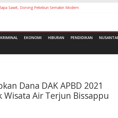
Kelapa Sawit, Dorong Pekebun Semakin Modern
ih Jadi Gerakan Nyata Wujudkan Jeneponto Bahagia
utan Ke-25
Pramuka, Bupati Tanjab Barat Ajak Generasi Muda Wujudkan Dasa 
e-50 Tahun 2026 di Medan
KRIMINAL
EKONOMI
HIBURAN
PENDIDIKAN
NUSANTA
pkan Dana DAK APBD 2021
isata Air Terjun Bissappu