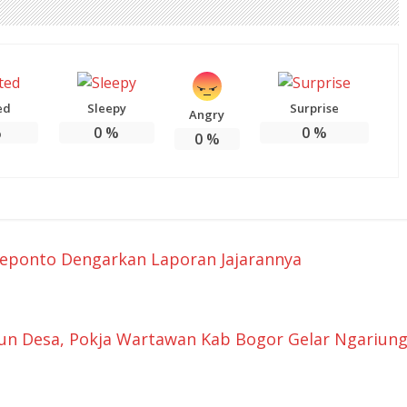
ed
Sleepy
Surprise
Angry
%
0
%
0
%
0
%
neponto Dengarkan Laporan Jajarannya
 Desa, Pokja Wartawan Kab Bogor Gelar Ngariun