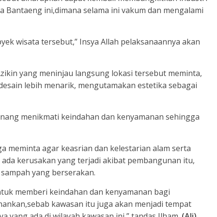
Toa Bantaeng ini,dimana selama ini vakum dan mengalami
ek wisata tersebut,” Insya Allah pelaksanaannya akan
zikin yang meninjau langsung lokasi tersebut meminta,
desain lebih menarik, mengutamakan estetika sebagai
enang menikmati keindahan dan kenyamanan sehingga
ga meminta agar keasrian dan kelestarian alam serta
a ada kerusakan yang terjadi akibat pembangunan itu,
ri sampah yang berserakan.
i untuk memberi keindahan dan kenyamanan bagi
hankan,sebab kawasan itu juga akan menjadi tempat
 yang ada di wilayah kawasan ini,” tandas Ilham.
(Ali)