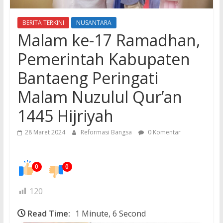
BERITA TERKINI
NUSANTARA
Malam ke-17 Ramadhan,
Pemerintah Kabupaten
Bantaeng Peringati
Malam Nuzulul Qur’an
1445 Hijriyah
28 Maret 2024
Reformasi Bangsa
0 Komentar
0
0
120
Read Time:
1 Minute, 6 Second