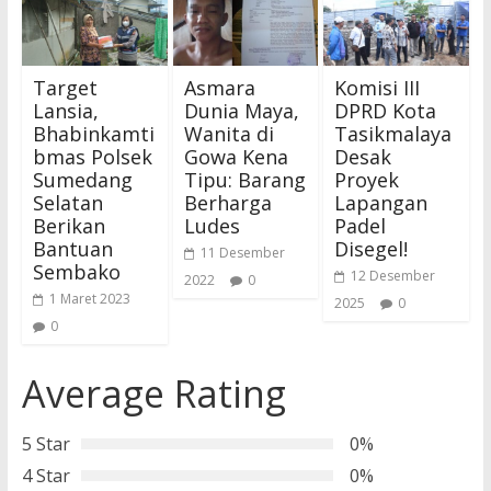
Target
Asmara
Komisi III
Lansia,
Dunia Maya,
DPRD Kota
Bhabinkamti
Wanita di
Tasikmalaya
bmas Polsek
Gowa Kena
Desak
Sumedang
Tipu: Barang
Proyek
Selatan
Berharga
Lapangan
Berikan
Ludes
Padel
Bantuan
Disegel!
11 Desember
Sembako
12 Desember
2022
0
1 Maret 2023
2025
0
0
Average Rating
5 Star
0%
4 Star
0%