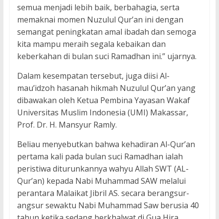
semua menjadi lebih baik, berbahagia, serta
memaknai momen Nuzulul Qur’an ini dengan
semangat peningkatan amal ibadah dan semoga
kita mampu meraih segala kebaikan dan
keberkahan di bulan suci Ramadhan ini.” ujarnya.
Dalam kesempatan tersebut, juga diisi Al-
mau’idzoh hasanah hikmah Nuzulul Qur’an yang
dibawakan oleh Ketua Pembina Yayasan Wakaf
Universitas Muslim Indonesia (UMI) Makassar,
Prof. Dr. H. Mansyur Ramly.
Beliau menyebutkan bahwa kehadiran Al-Qur’an
pertama kali pada bulan suci Ramadhan ialah
peristiwa diturunkannya wahyu Allah SWT (AL-
Qur’an) kepada Nabi Muhammad SAW melalui
perantara Malaikat Jibril AS. secara berangsur-
angsur sewaktu Nabi Muhammad Saw berusia 40
tahun ketika sedang berkhalwat di Gua Hira,