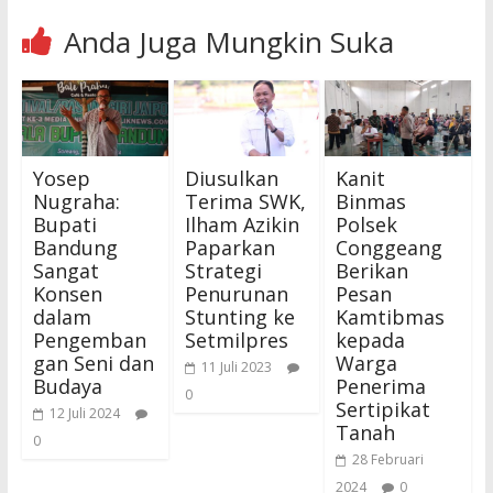
Anda Juga Mungkin Suka
Yosep
Diusulkan
Kanit
Nugraha:
Terima SWK,
Binmas
Bupati
Ilham Azikin
Polsek
Bandung
Paparkan
Conggeang
Sangat
Strategi
Berikan
Konsen
Penurunan
Pesan
dalam
Stunting ke
Kamtibmas
Pengemban
Setmilpres
kepada
gan Seni dan
Warga
11 Juli 2023
Budaya
Penerima
0
Sertipikat
12 Juli 2024
Tanah
0
28 Februari
2024
0