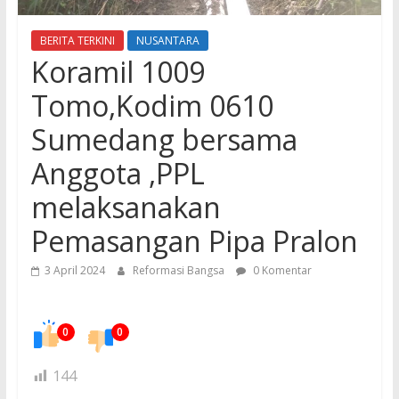
BERITA TERKINI
NUSANTARA
Koramil 1009
Tomo,Kodim 0610
Sumedang bersama
Anggota ,PPL
melaksanakan
Pemasangan Pipa Pralon
3 April 2024
Reformasi Bangsa
0 Komentar
0
0
144