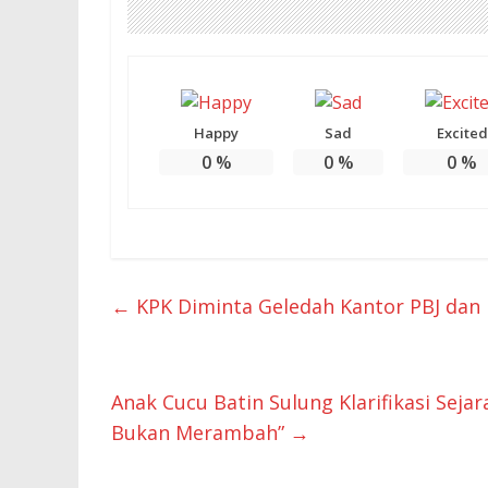
Happy
Sad
Excited
0
%
0
%
0
%
←
KPK Diminta Geledah Kantor PBJ dan 
Anak Cucu Batin Sulung Klarifikasi Sej
Bukan Merambah”
→