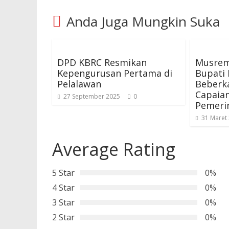
Anda Juga Mungkin Suka
DPD KBRC Resmikan
Musrem
Kepengurusan Pertama di
Bupati 
Pelalawan
Beberk
Capaian
27 September 2025
0
Pemeri
31 Maret
Average Rating
5 Star
0%
4 Star
0%
3 Star
0%
2 Star
0%