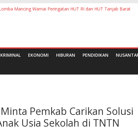
Lomba Mancing Warnai Peringatan HUT RI dan HUT Tanjab Barat
raf RI Jajaki Penguatan Ekonomi Kreatif Berbasis Budaya di Sumedan
asi Dana BOS di SMPN 2 Kutawaluya Jadi Tanda Tanya Besar
Ketenagakerjaan Pematangsiantar
paten Pelalawan Tahun 2026
KRIMINAL
EKONOMI
HIBURAN
PENDIDIKAN
NUSANTA
Minta Pemkab Carikan Solusi
Anak Usia Sekolah di TNTN