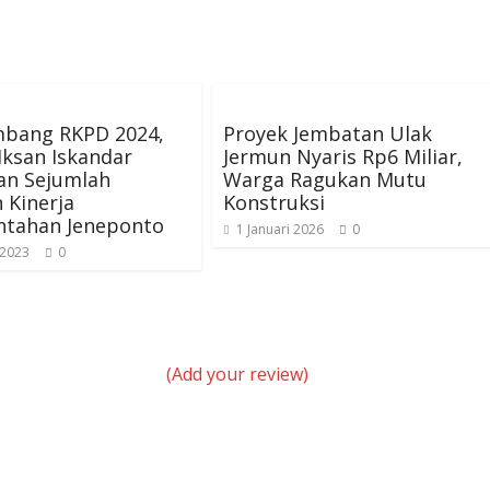
bang RKPD 2024,
Proyek Jembatan Ulak
Iksan Iskandar
Jermun Nyaris Rp6 Miliar,
an Sejumlah
Warga Ragukan Mutu
 Kinerja
Konstruksi
ntahan Jeneponto
1 Januari 2026
0
 2023
0
(Add your review)