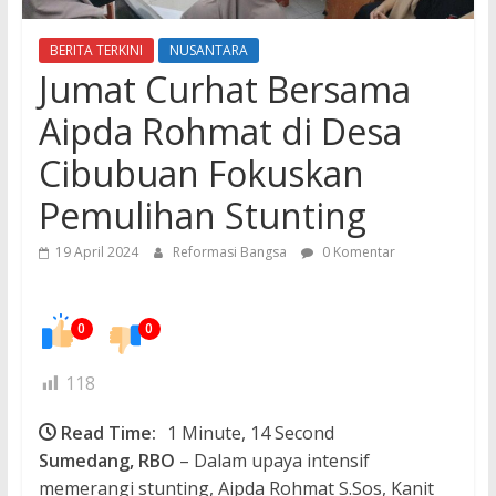
BERITA TERKINI
NUSANTARA
Jumat Curhat Bersama
Aipda Rohmat di Desa
Cibubuan Fokuskan
Pemulihan Stunting
19 April 2024
Reformasi Bangsa
0 Komentar
0
0
118
Read Time:
1 Minute, 14 Second
Sumedang, RBO
– Dalam upaya intensif
memerangi stunting, Aipda Rohmat S.Sos, Kanit