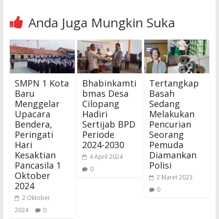
Anda Juga Mungkin Suka
SMPN 1 Kota
Bhabinkamti
Tertangkap
Baru
bmas Desa
Basah
Menggelar
Cilopang
Sedang
Upacara
Hadiri
Melakukan
Bendera,
Sertijab BPD
Pencurian
Peringati
Periode
Seorang
Hari
2024-2030
Pemuda
Kesaktian
Diamankan
4 April 2024
Pancasila 1
Polisi
0
Oktober
2 Maret 2023
2024
0
2 Oktober
2024
0