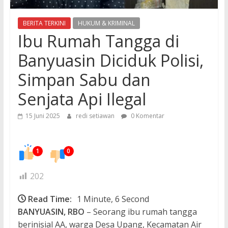
BERITA TERKINI
HUKUM & KRIMINAL
Ibu Rumah Tangga di
Banyuasin Diciduk Polisi,
Simpan Sabu dan
Senjata Api Ilegal
15 Juni 2025
redi setiawan
0 Komentar
1
0
202
Read Time:
1 Minute, 6 Second
BANYUASIN, RBO
– Seorang ibu rumah tangga
berinisial AA, warga Desa Upang, Kecamatan Air