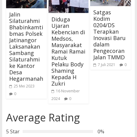
Satgas
Jalin
Kodim
Diduga
Silaturahmi
0204/DS
Ujaran
Bhabinkamti
Terapkan
Kebencian di
bmas Polsek
Inovasi Baru
Medsos,
Jatinangor
dalam
Masyarakat
Laksanakan
Pengecoran
Ramai Ramai
Sambang
Jalan TMMD
Kutuk
Silaturahmi
Pelaku Body
7 Juli 2021
0
ke Kantor
Shaming
Desa
Kepada H
Hegarmanah
Zukri
25 Mei 2023
16 November
0
2024
0
Average Rating
5 Star
0%