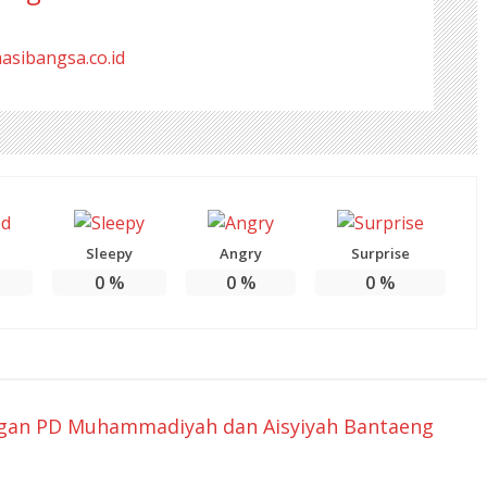
masibangsa.co.id
Sleepy
Angry
Surprise
0
%
0
%
0
%
ngan PD Muhammadiyah dan Aisyiyah Bantaeng