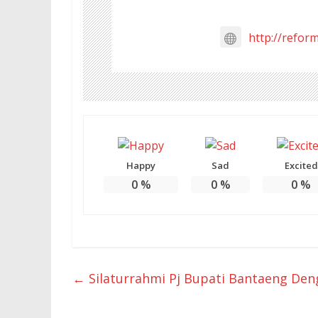
http://refor
Happy
Sad
Excited
0
%
0
%
0
%
←
Silaturrahmi Pj Bupati Bantaeng De