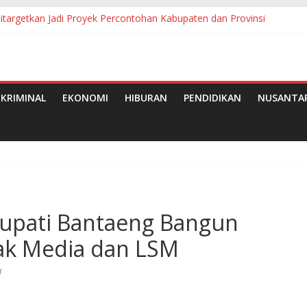
a Ditargetkan Jadi Proyek Percontohan Kabupaten dan Provinsi
da Bupati Jadi Sorotan, Sejumlah Kepala OPD Mengaku Belum Mene
gan Pemkab Simalungun Berhasil Evakuasi 6 Warga
an Wajib Belajar 13 Tahun: Bunda PAUD Simalungun Resmikan 2 TK
erabaikan: Dua Wajah Kelam Menghantui SMKN Pakkat
KRIMINAL
EKONOMI
HIBURAN
PENDIDIKAN
NUSANTA
.Bupati Bantaeng Bangun
ak Media dan LSM
r