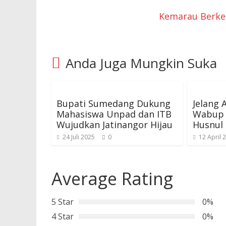
Kemarau Berkep
Anda Juga Mungkin Suka
Bupati Sumedang Dukung
Jelang 
Mahasiswa Unpad dan ITB
Wabup 
Wujudkan Jatinangor Hijau
Husnul
24 Juli 2025
0
12 April 
Average Rating
5 Star
0%
4 Star
0%