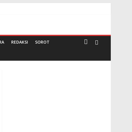
rima Undangan Rapat
 Negeri Pembina
RA
REDAKSI
SOROT