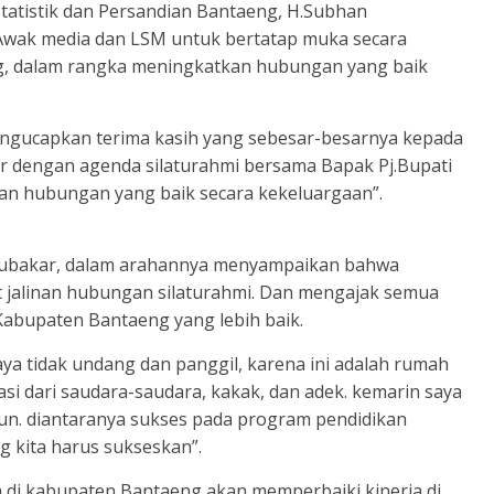
Statistik dan Persandian Bantaeng, H.Subhan
Awak media dan LSM untuk bertatap muka secara
g, dalam rangka meningkatkan hubungan yang baik
ngucapkan terima kasih yang sebesar-besarnya kepada
ir dengan agenda silaturahmi bersama Bapak Pj.Bupati
n hubungan yang baik secara kekeluargaan”.
 Abubakar, dalam arahannya menyampaikan bahwa
t jalinan hubungan silaturahmi. Dan mengajak semua
bupaten Bantaeng yang lebih baik.
a tidak undang dan panggil, karena ini adalah rumah
i dari saudara-saudara, kakak, dan adek. kemarin saya
n. diantaranya sukses pada program pendidikan
 kita harus sukseskan”.
di kabupaten Bantaeng akan memperbaiki kinerja di