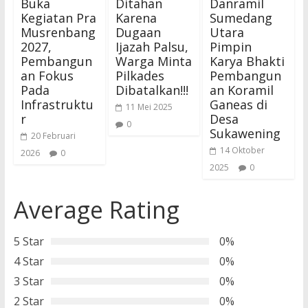
Buka
Ditahan
Danramil
Kegiatan Pra
Karena
Sumedang
Musrenbang
Dugaan
Utara
2027,
Ijazah Palsu,
Pimpin
Pembangun
Warga Minta
Karya Bhakti
an Fokus
Pilkades
Pembangun
Pada
Dibatalkan!!!
an Koramil
Infrastruktu
Ganeas di
11 Mei 2025
r
Desa
0
Sukawening
20 Februari
14 Oktober
2026
0
2025
0
Average Rating
5 Star
0%
4 Star
0%
3 Star
0%
2 Star
0%