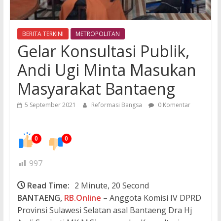
BERITA TERKINI
METROPOLITAN
Gelar Konsultasi Publik,
Andi Ugi Minta Masukan
Masyarakat Bantaeng
5 September 2021
Reformasi Bangsa
0 Komentar
0
0
997
Read Time:
2 Minute, 20 Second
BANTAENG,
RB.Online
– Anggota Komisi IV DPRD
Provinsi Sulawesi Selatan asal Bantaeng Dra Hj