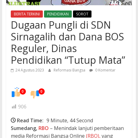
BERITA TERKINI
PENDIDIKAN
SOROT
Dugaan Pungli di SDN
Sirnagalih dan Dana BOS
Reguler, Dinas
Pendidikan “Tutup Mata”
24 Agustus 2023
Reformasi Bangsa
0 Komentar
0
0
906
Read Time:
9 Minute, 44 Second
Sumedang,
RBO
– Menindak lanjuti pemberitaan
media Reformasi Bangsa Online
(RBO),
yang