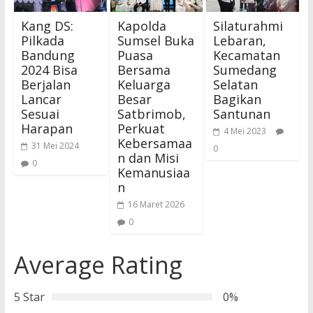
Kang DS:
Kapolda
Silaturahmi
Pilkada
Sumsel Buka
Lebaran,
Bandung
Puasa
Kecamatan
2024 Bisa
Bersama
Sumedang
Berjalan
Keluarga
Selatan
Lancar
Besar
Bagikan
Sesuai
Satbrimob,
Santunan
Harapan
Perkuat
4 Mei 2023
Kebersamaa
31 Mei 2024
0
n dan Misi
0
Kemanusiaa
n
16 Maret 2026
0
Average Rating
5 Star
0%