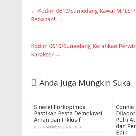
←
Kodim 0610/Sumedang Kawal MPLS Pan
Rebahan!
Kodim 0610/Sumedang Kerahkan Perwira
Karakter
→
Anda Juga Mungkin Suka
Sinergi Forkopimda
Connie
Pastikan Pesta Demokrasi
Dilapor
Aman dan Inklusif
Polri A
dan Pe
27 November 2024
0
Baik