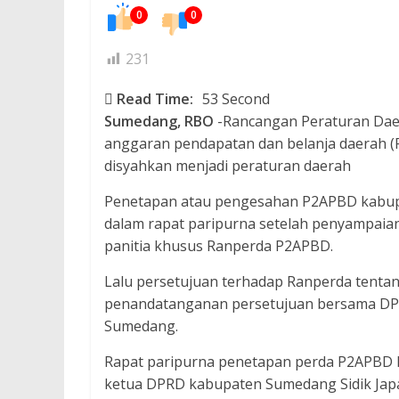
0
0
231
Read Time:
53 Second
Sumedang, RBO
-Rancangan Peraturan Dae
anggaran pendapatan dan belanja daerah 
disyahkan menjadi peraturan daerah
Penetapan atau pengesahan P2APBD kabup
dalam rapat paripurna setelah penyampai
panitia khusus Ranperda P2APBD.
Lalu persetujuan terhadap Ranperda tent
penandatanganan persetujuan bersama D
Sumedang.
Rapat paripurna penetapan perda P2APBD 
ketua DPRD kabupaten Sumedang Sidik Japar