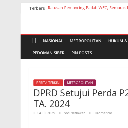
Skip
Terbaru:
Ratusan Pemancing Padati WFC, Semarak 
to
Ziarah Makam Tjoet Nja Dhien, Menteri Ek
content
Sarana Prasarana Memprihatinkan, Realis
Bupati Humbahas Terima Kunjungan BPJS 
Sekda Resmi Buka Diklat Paskibraka Kabu
NASIONAL
METROPOLITAN
HUKUM & 
PEDOMAN SIBER
PIN POSTS
BERITA TERKINI
METROPOLITAN
DPRD Setujui Perda 
TA. 2024
14 Juli 2025
redi setiawan
0 Komentar