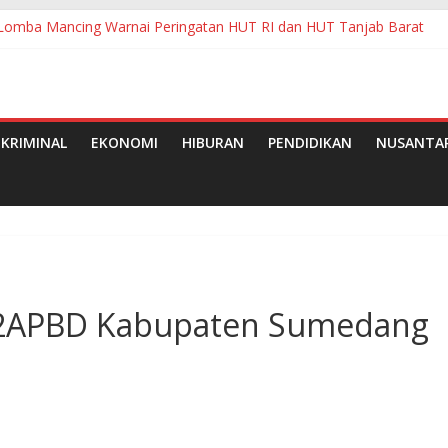
Lomba Mancing Warnai Peringatan HUT RI dan HUT Tanjab Barat
raf RI Jajaki Penguatan Ekonomi Kreatif Berbasis Budaya di Sumedan
asi Dana BOS di SMPN 2 Kutawaluya Jadi Tanda Tanya Besar
Ketenagakerjaan Pematangsiantar
paten Pelalawan Tahun 2026
KRIMINAL
EKONOMI
HIBURAN
PENDIDIKAN
NUSANTA
P2APBD Kabupaten Sumedang