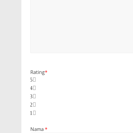
Rating
*
5
4
3
2
1
Nama
*