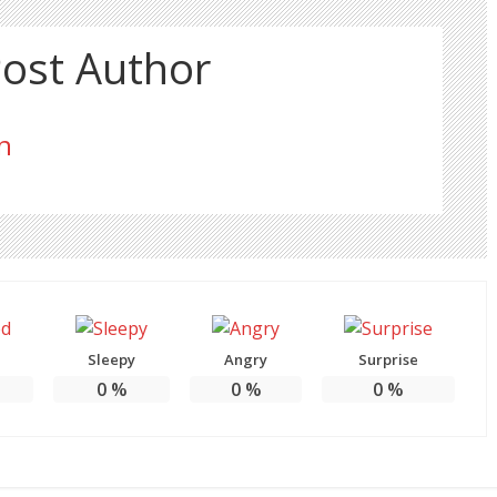
ost Author
n
Sleepy
Angry
Surprise
0
%
0
%
0
%