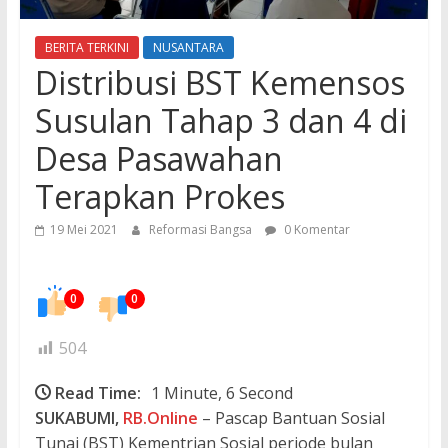
BERITA TERKINI
NUSANTARA
Distribusi BST Kemensos
Susulan Tahap 3 dan 4 di
Desa Pasawahan
Terapkan Prokes
19 Mei 2021
Reformasi Bangsa
0 Komentar
0
0
504
Read Time:
1 Minute, 6 Second
SUKABUMI,
RB.Online
– Pascap Bantuan Sosial
Tunai (BST) Kementrian Sosial periode bulan