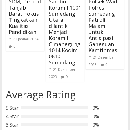
SDM, Dikbud
Sambut
Polsek Wado
Tanjab
Koramil 1001
Polres
Barat Fokus
Sumedang
Sumedang
Tingkatkan
Utara,
Patroli
Kualitas
dilantik
Malam
Pendidikan
Menjadi
untuk
Koramil
Antisipasi
23 Januari 2024
Cimanggung
Gangguan
0
1014 Kodim
Kamtibmas
0610
21 Desember
Sumedang
2023
0
21 Desember
2023
0
Average Rating
5 Star
0%
4 Star
0%
3 Star
0%