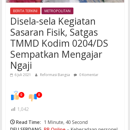
BERITA TERKINI
METROPOLITAN
Disela-sela Kegiatan
Sasaran Fisik, Satgas
TMMD Kodim 0204/DS
Sempatkan Mengajar
Ngaji
6 Juli 2021
Reformasi Bangsa
0 Komentar
0
0
1,042
Read Time:
1 Minute, 40 Second
DELI SERDANG,
RB.Online
– Keberadaan personel