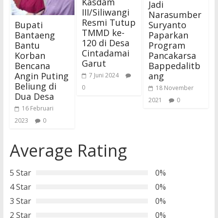
Kasdam
Jadi
III/Siliwangi
Narasumber
Resmi Tutup
Bupati
Suryanto
TMMD ke-
Bantaeng
Paparkan
120 di Desa
Bantu
Program
Cintadamai
Korban
Pancakarsa
Garut
Bencana
Bappedalitb
Angin Puting
ang
7 Juni 2024
Beliung di
0
18 November
Dua Desa
2021
0
16 Februari
2023
0
Average Rating
5 Star
0%
4 Star
0%
3 Star
0%
2 Star
0%