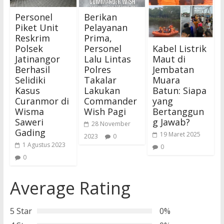
Personel
Berikan
Piket Unit
Pelayanan
Reskrim
Prima,
Kabel Listrik
Polsek
Personel
Maut di
Jatinangor
Lalu Lintas
Jembatan
Berhasil
Polres
Muara
Selidiki
Takalar
Batun: Siapa
Kasus
Lakukan
yang
Curanmor di
Commander
Bertanggun
Wisma
Wish Pagi
g Jawab?
Saweri
28 November
Gading
19 Maret 2025
2023
0
1 Agustus 2023
0
0
Average Rating
5 Star
0%