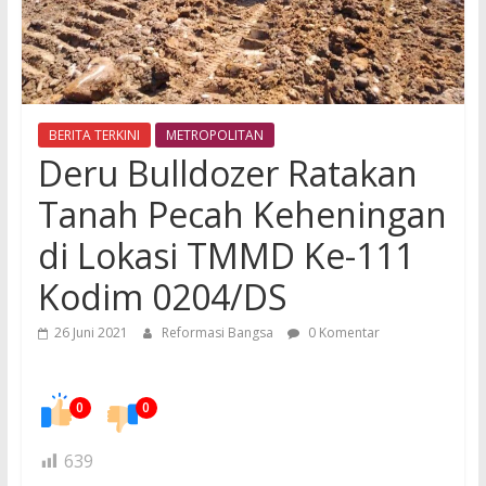
BERITA TERKINI
METROPOLITAN
Deru Bulldozer Ratakan
Tanah Pecah Keheningan
di Lokasi TMMD Ke-111
Kodim 0204/DS
26 Juni 2021
Reformasi Bangsa
0 Komentar
0
0
639