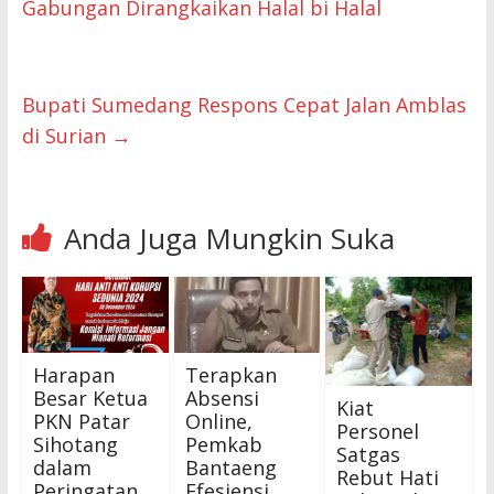
Gabungan Dirangkaikan Halal bi Halal
Bupati Sumedang Respons Cepat Jalan Amblas
di Surian
→
Anda Juga Mungkin Suka
Harapan
Terapkan
Besar Ketua
Absensi
Kiat
PKN Patar
Online,
Personel
Sihotang
Pemkab
Satgas
dalam
Bantaeng
Rebut Hati
Peringatan
Efesiensi