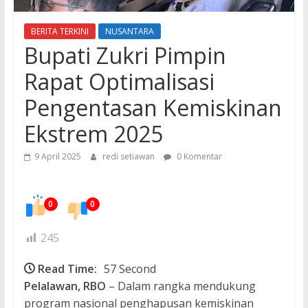
BERITA TERKINI
NUSANTARA
Bupati Zukri Pimpin
Rapat Optimalisasi
Pengentasan Kemiskinan
Ekstrem 2025
9 April 2025
redi setiawan
0 Komentar
0
0
245
Read Time:
57 Second
Pelalawan, RBO
– Dalam rangka mendukung
program nasional penghapusan kemiskinan