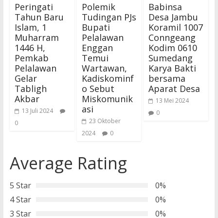
Peringati
Polemik
Babinsa
Tahun Baru
Tudingan PJs
Desa Jambu
Islam, 1
Bupati
Koramil 1007
Muharram
Pelalawan
Conngeang
1446 H,
Enggan
Kodim 0610
Pemkab
Temui
Sumedang
Pelalawan
Wartawan,
Karya Bakti
Gelar
Kadiskominf
bersama
Tabligh
o Sebut
Aparat Desa
Akbar
Miskomunik
13 Mei 2024
asi
13 Juli 2024
0
23 Oktober
0
2024
0
Average Rating
5 Star
0%
4 Star
0%
3 Star
0%