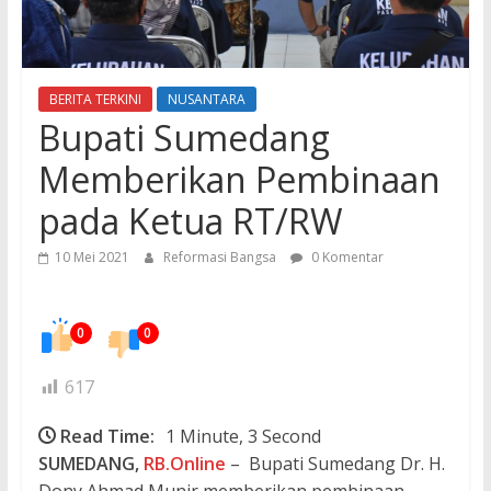
BERITA TERKINI
NUSANTARA
Bupati Sumedang
Memberikan Pembinaan
pada Ketua RT/RW
10 Mei 2021
Reformasi Bangsa
0 Komentar
0
0
617
Read Time:
1 Minute, 3 Second
SUMEDANG,
RB.Online
– Bupati Sumedang Dr. H.