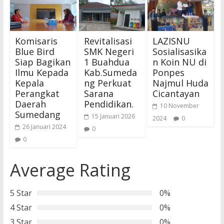
Komisaris
Revitalisasi
LAZISNU
Blue Bird
SMK Negeri
Sosialisasika
Siap Bagikan
1 Buahdua
n Koin NU di
Ilmu Kepada
Kab.Sumeda
Ponpes
Kepala
ng Perkuat
Najmul Huda
Perangkat
Sarana
Cicantayan
Daerah
Pendidikan.
10 November
Sumedang
15 Januari 2026
2024
0
26 Januari 2024
0
0
Average Rating
5 Star
0%
4 Star
0%
3 Star
0%