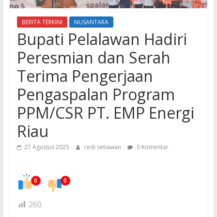
BERITA TERKINI
NUSANTARA
Bupati Pelalawan Hadiri
Peresmian dan Serah
Terima Pengerjaan
Pengaspalan Program
PPM/CSR PT. EMP Energi
Riau
27 Agustus 2025
redi setiawan
0 Komentar
0
0
260