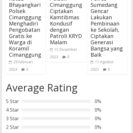
Bhayangkari
Cimanggung
Sumedang
Polsek
Ciptakan
Gencar
Cimanggung
Kamtibmas
Lakukan
Menghadiri
Kondusif
Pembinaan
Pengobatan
dengan
ke Sekolah,
Gratis ke
Patroli KRYD
Ciptakan
Warga di
Malam
Generasi
Koramil
Bangsa yang
15 Desember
Cimanggung
Baik
2023
0
29 Februari
11 Agustus
2024
0
2023
0
Average Rating
5 Star
0%
4 Star
0%
3 Star
0%
2 Star
0%