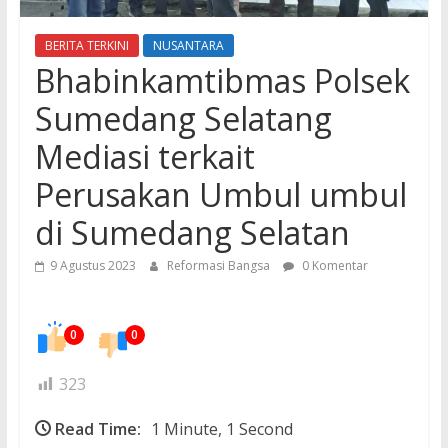
BERITA TERKINI
NUSANTARA
Bhabinkamtibmas Polsek
Sumedang Selatang
Mediasi terkait
Perusakan Umbul umbul
di Sumedang Selatan
9 Agustus 2023
Reformasi Bangsa
0 Komentar
0
0
323
Read Time:
1 Minute, 1 Second