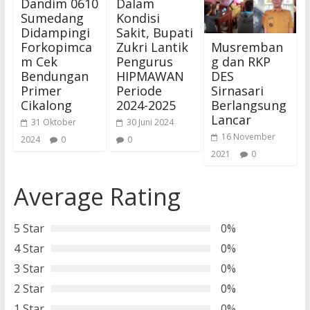
Dandim 0610
Dalam
Sumedang
Kondisi
Didampingi
Sakit, Bupati
Musremban
Forkopimca
Zukri Lantik
g dan RKP
m Cek
Pengurus
DES
Bendungan
HIPMAWAN
Sirnasari
Primer
Periode
Berlangsung
Cikalong
2024-2025
Lancar
31 Oktober
30 Juni 2024
16 November
2024
0
0
2021
0
Average Rating
5 Star
0%
4 Star
0%
3 Star
0%
2 Star
0%
1 Star
0%