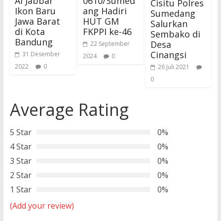
Al Jabbar
0610/Sumed
Cisitu Polres
Ikon Baru
ang Hadiri
Sumedang
Jawa Barat
HUT GM
Salurkan
di Kota
FKPPI ke-46
Sembako di
Bandung
Desa
22 September
Cinangsi
31 Desember
2024
0
2022
0
26 Juli 2021
0
Average Rating
5 Star
0%
4 Star
0%
3 Star
0%
2 Star
0%
1 Star
0%
(Add your review)