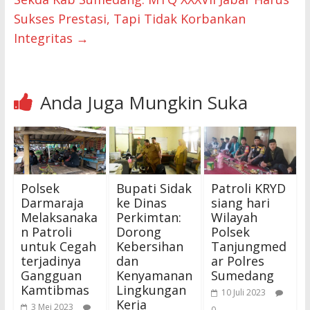
Sukses Prestasi, Tapi Tidak Korbankan
Integritas
→
Anda Juga Mungkin Suka
Polsek
Bupati Sidak
Patroli KRYD
Darmaraja
ke Dinas
siang hari
Melaksanaka
Perkimtan:
Wilayah
n Patroli
Dorong
Polsek
untuk Cegah
Kebersihan
Tanjungmed
terjadinya
dan
ar Polres
Gangguan
Kenyamanan
Sumedang
Kamtibmas
Lingkungan
10 Juli 2023
Kerja
3 Mei 2023
0