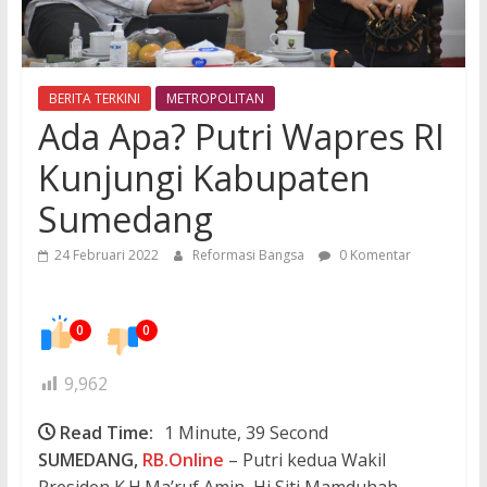
BERITA TERKINI
METROPOLITAN
Ada Apa? Putri Wapres RI
Kunjungi Kabupaten
Sumedang
24 Februari 2022
Reformasi Bangsa
0 Komentar
0
0
9,962
Read Time:
1 Minute, 39 Second
SUMEDANG,
RB.Online
– Putri kedua Wakil