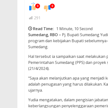
0
0
291
Read Time:
1 Minute, 10 Second
Sumedang, RBO –
Pj. Bupati Sumedang Yud
program dan kebijakan Bupati sebelumny
Sumedang.
Hal tersebut ia sampaikan saat melakukan p
Pemerintahan Sumedang (PPS) dan proyek s
(21/4/2024).
“Saya akan melanjutkan apa yang menjadi k
adalah penugasan yang harus dilakukan. Ka
ujarnya.
Yudia mengatakan, dalam pengisian jabatan
keberlangsungan penyelenggaraan pemeri