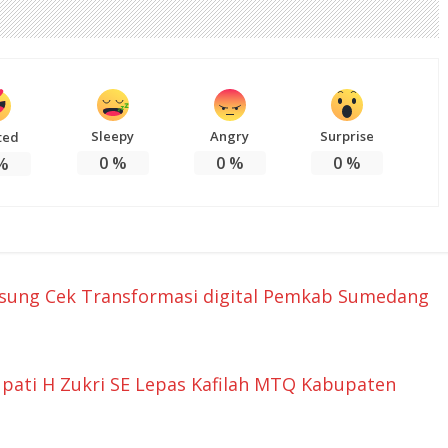
Sleepy
Angry
Surprise
ted
0
%
0
%
0
%
%
gsung Cek Transformasi digital Pemkab Sumedang
upati H Zukri SE Lepas Kafilah MTQ Kabupaten