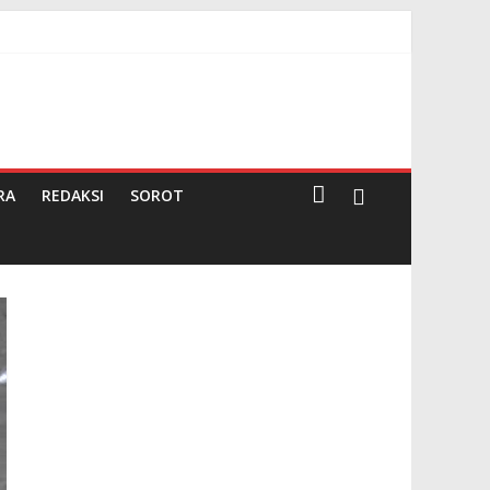
a dan OPD
RA
REDAKSI
SOROT