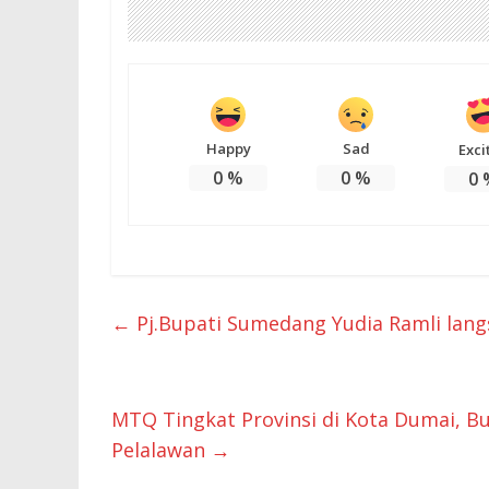
Happy
Sad
Exci
0
%
0
%
0
←
Pj.Bupati Sumedang Yudia Ramli lan
MTQ Tingkat Provinsi di Kota Dumai, B
Pelalawan
→