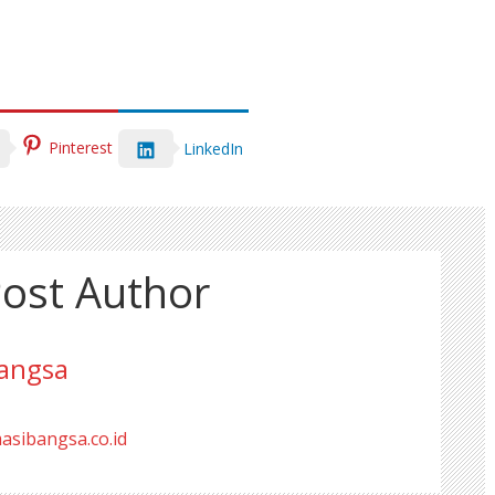
Pinterest
LinkedIn
ost Author
angsa
masibangsa.co.id