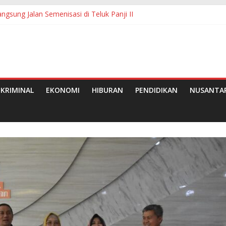
ngsung Jalan Semenisasi di Teluk Panji II
i Pelalawan Eksekusi Terdakwa ES
ab Barat ke-61, Bupati Anwar Sadat Buka Lomba Mancing Forkopimd
Diganjar Penghargaan Pembangunan Terbaik I se-Riau
KRIMINAL
EKONOMI
HIBURAN
PENDIDIKAN
NUSANTA