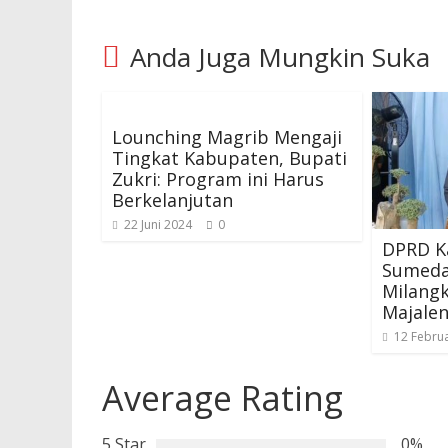
Anda Juga Mungkin Suka
Lounching Magrib Mengaji
Tingkat Kabupaten, Bupati
Zukri: Program ini Harus
Berkelanjutan
22 Juni 2024
0
DPRD K
Sumeda
Milang
Majalen
12 Februa
Average Rating
5 Star
0%