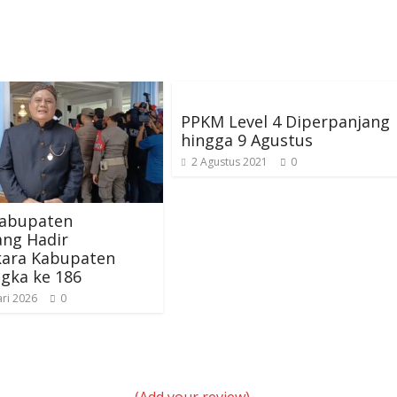
PPKM Level 4 Diperpanjang
hingga 9 Agustus
2 Agustus 2021
0
abupaten
ng Hadir
kara Kabupaten
gka ke 186
ri 2026
0
(Add your review)