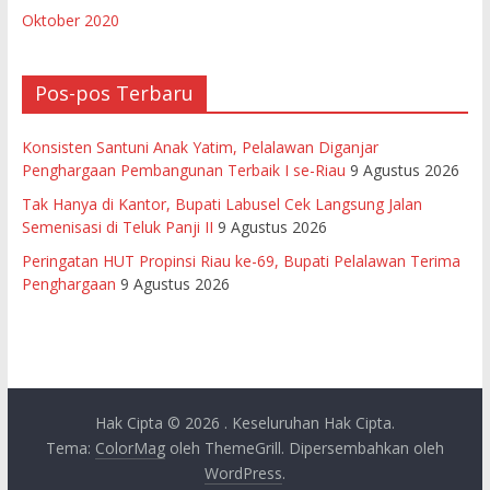
Oktober 2020
Pos-pos Terbaru
Konsisten Santuni Anak Yatim, Pelalawan Diganjar
Penghargaan Pembangunan Terbaik I se-Riau
9 Agustus 2026
Tak Hanya di Kantor, Bupati Labusel Cek Langsung Jalan
Semenisasi di Teluk Panji II
9 Agustus 2026
Peringatan HUT Propinsi Riau ke-69, Bupati Pelalawan Terima
Penghargaan
9 Agustus 2026
Hak Cipta © 2026
. Keseluruhan Hak Cipta.
Tema:
ColorMag
oleh ThemeGrill. Dipersembahkan oleh
WordPress
.