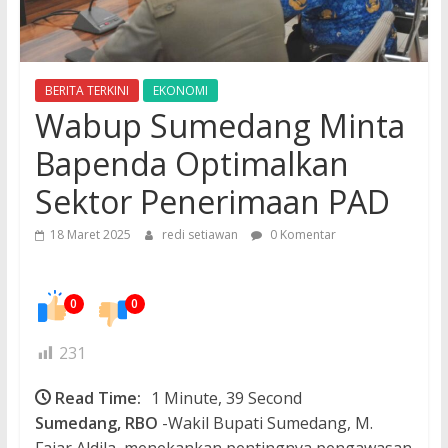
BERITA TERKINI
EKONOMI
Wabup Sumedang Minta
Bapenda Optimalkan
Sektor Penerimaan PAD
18 Maret 2025
redi setiawan
0 Komentar
0
0
231
Read Time:
1 Minute, 39 Second
Sumedang, RBO
-Wakil Bupati Sumedang, M.