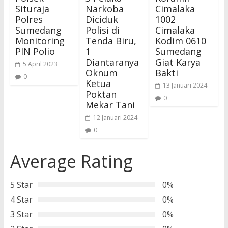
Situraja
Narkoba
Cimalaka
Polres
Diciduk
1002
Sumedang
Polisi di
Cimalaka
Monitoring
Tenda Biru,
Kodim 0610
PIN Polio
1
Sumedang
Diantaranya
Giat Karya
5 April 2023
Oknum
Bakti
0
Ketua
13 Januari 2024
Poktan
0
Mekar Tani
12 Januari 2024
0
Average Rating
5 Star
0%
4 Star
0%
3 Star
0%