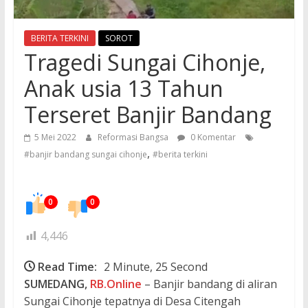
BERITA TERKINI
SOROT
Tragedi Sungai Cihonje,
Anak usia 13 Tahun
Terseret Banjir Bandang
5 Mei 2022
Reformasi Bangsa
0 Komentar
,
#banjir bandang sungai cihonje
#berita terkini
0
0
4,446
Read Time:
2 Minute, 25 Second
SUMEDANG,
RB.Online
– Banjir bandang di aliran
Sungai Cihonje tepatnya di Desa Citengah