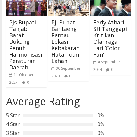
Pjs Bupati
Pj. Bupati
Ferly Azhari
Tanjab
Bantaeng
SH Tanggapi
Barat
Pantau
Kritikan
Dukung
Lokasi
Olahraga
Penuh
Kebakaran
Lari ‘Color
Harmonisasi
Hutan dan
Fun’
Peraturan
Lahan
4 September
Daerah
30 September
2024
0
11 Oktober
2023
0
2024
0
Average Rating
5 Star
0%
4 Star
0%
3 Star
0%