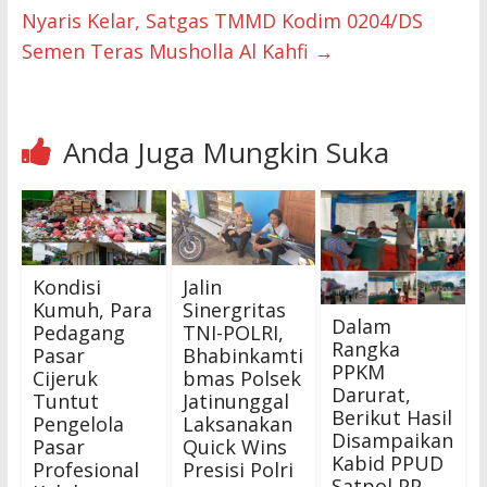
Nyaris Kelar, Satgas TMMD Kodim 0204/DS
Semen Teras Musholla Al Kahfi
→
Anda Juga Mungkin Suka
Kondisi
Jalin
Kumuh, Para
Sinergritas
Dalam
Pedagang
TNI-POLRI,
Rangka
Pasar
Bhabinkamti
PPKM
Cijeruk
bmas Polsek
Darurat,
Tuntut
Jatinunggal
Berikut Hasil
Pengelola
Laksanakan
Disampaikan
Pasar
Quick Wins
Kabid PPUD
Profesional
Presisi Polri
Satpol PP