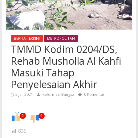
BERITA TERKINI
METROPOLITAN
TMMD Kodim 0204/DS,
Rehab Musholla Al Kahfi
Masuki Tahap
Penyelesaian Akhir
2 Juli 2021
Reformasi Bangsa
0 Komentar
0
0
835